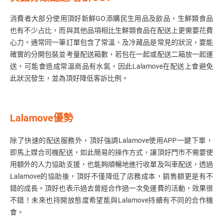
消費者大部分使用頂好新鮮GO添購民生用品及飲品，生鮮類食品
也有不少占比，而與其他品項相比生鮮類食品在配送上更需要花費
心力。通常同一筆訂單包含了常溫、及冷藏品是常見的狀況，要能
確實的分開包裝並考量配送箱數，若包在一起或配送二箱放一起運
送，可能會造成常溫商品有水氣，因此Lalamove在配送上會避免
此狀況發生，並為頂好降低客訴比例。
Lalamove優勢
除了快速的配送服務外，頂好強調Lalamove使用APP一鍵下單，
即馬上媒合司機配送，如此簡易的操作方式，讓頂好門市不需要使
用額外的人力協助支援，也能夠順暢地進行收單及叫車配送，透過
Lalamove的協助後，頂好不僅降低了店務成本，銷售額更是有不
錯的成長。頂好也表示過去曾經合作過一次免運費的活動，效果很
不錯！未來也持開放態度希望能與
Lalamove
持續有不同的合作機
會。