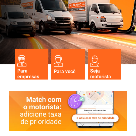
Para
Seja
Para você
empresas
motorista