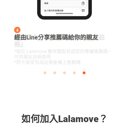
5
1
2
3
4
5
1
提醒親友『使用你的推薦碼完成註
打開APP點選右下『我的帳號』
按下『推薦朋友獲得獎勵！』
點選『分享推薦碼』
經由Line分享推薦碼給你的親友
提醒親友『使用你的推薦碼完成註
打開APP點選右下『我的帳號』
冊』
冊』
*每位 Lalamove 夥伴都配有固定的專屬推薦碼，
*每位 Lalamove 夥伴都配有固定的專屬推薦碼，
可供親友註冊使用
可供親友註冊使用
*恕不接受完成註冊後補上推薦碼
*恕不接受完成註冊後補上推薦碼
如何加入Lalamove？