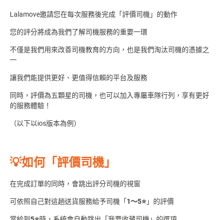
Lalamove邀請您在每次服務後完成「評價司機」的動作
您的評分將成為我們了解司機服務的重要一環
不僅是我們用來改善司機教育的方向，也是我們淘汰司機的憑據之
一
讓我們能提供更好、更值得信賴的平台及服務
同時，評價為五顆星的司機，也可以加入專屬車隊行列，享有更好
的服務體驗！
（以下以ios
版本為例）
💡如何「評價司機」
在完成訂單的同時，會跳出評分司機的視窗
可依照自己對這趟送貨服務給予司機「
1～5⭐
」的評價
當給到
5⭐
時，系統會自動跳出「我要收藏司機」的選項