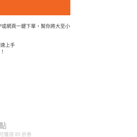
APP或網頁一鍵下單，幫你將大至小
快速上手
！
點
獲得 85 折券