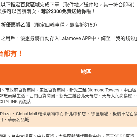
至
以下指定百貨區域
完成下單（取件地／送件地，其一符合即可
最多可以回饋兩次，
等於$300免費送給你
啦！
 85 折優惠券乙張
（限定四輪車種，最高折$150）
用戶，優惠券將自動存入Lalamove APP中，請至「我的錢
台都有！
地區
、市政府百貨商圈、東區百貨商圈、新光三越 Diamond Towers、中
E忠泰樂生活、西門百貨商圈、新光三越台北天母店、天母大葉高島屋、CITYLI
TYLINK 內湖店
 Plaza 、Global Mall 環球購物中心 新北中和店 、徐匯廣場、板橋車站百貨
K 林口、華泰名品城
店 、台中大遠百、中友百貨、大魯閣新時代購物中心、廣三SOGO百貨 、勤美誠