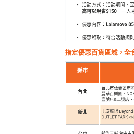
活動方式：活動期間，
高可以現省$150
！一人
優惠內容：
Lalamove
優惠領取：符合活動規則之
指定優惠百貨區域，
全
縣市
台北市信義區商圈
台北
麗華百樂園、NOK
壹號店&二號店、CI
比漾廣場 Beyond
新北
OUTLET PAR
新光三越 台中中港
台中