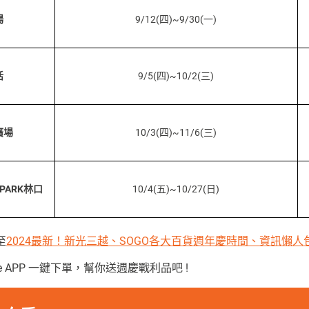
場
9/12(四)~9/30(一)
活
9/5(四)~10/2(三)
廣場
10/3(四)~11/6(三)
T PARK林口
10/4(五)~10/27(日)
至
2024最新！新光三越、SOGO各大百貨週年慶時間、資訊懶人
e APP 一鍵下單，幫你送週慶戰利品吧 !