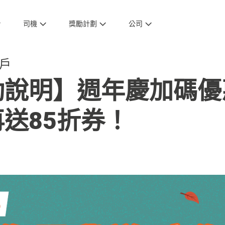
司機
獎勵計劃
公司
戶
說明】週年慶加碼優
送85折券！