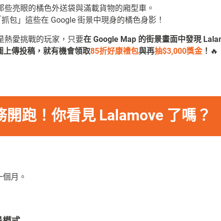
那些亮眼的橘色外送袋與滿載貨物的廂型車。
「抓包」這些在 Google 街景中現身的橘色身影！
是熱愛挑戰的玩家，只要
在 Google Map 的街景畫面中發現 Lal
車，截圖上傳投稿，就有機會領取
85折好康禮包
與再
抽$3,000獎金
！
🔥
跑！你看見 Lalamove 了嗎？
為期一個月。
街景模式