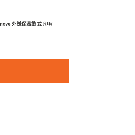
amove 外送保溫袋
或
印有