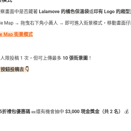
觀察畫面中是否藏著
Lalamove 的橘色保溫袋
或
印有 Logo 的廂
gle Map → 拖曳右下角小黃人 → 即可進入街景模式，移動畫面仔細
le Map 街景模式
人限投稿 1 次，但可上傳最多
10 張街景圖
！
按鈕投稿去 👇
85折禮包優惠碼
🎫
還有機會抽中
$3,000 現金獎金（共 2 名）
💰