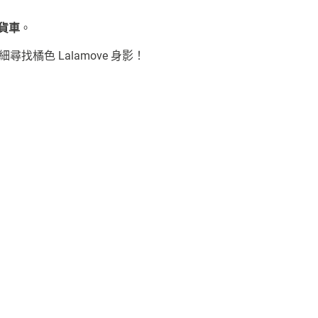
型貨車
。
尋找橘色 Lalamove 身影！