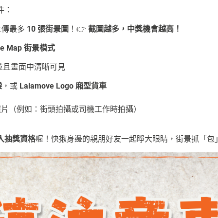
件：
可上傳最多
10 張街景圖
！
👉
截圖越多，中獎機會越高！
e Map 街景模式
並且畫面中清晰可見
袋
，或
Lalamove Logo 廂型貨車
照片（例如：
街頭拍攝或司機工作時拍攝）
入抽獎資格
喔！快揪身邊的親朋好友一起睜大眼睛，街景抓「包」L