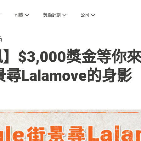
司機
獎勵計劃
公司
戶
】$3,000獎金等你
景尋Lalamove的身影