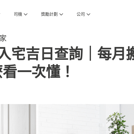
司機
獎勵計劃
公司
家
搬家入宅吉日查詢｜每
麼看一次懂！