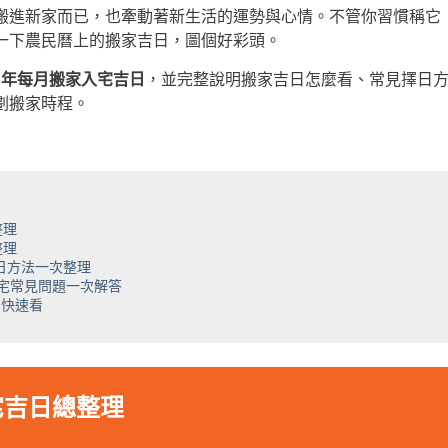
搬進新家而已，也牽動著新生活的運勢與心情。不管你習慣稱它
一下農民曆上的搬家吉日，圖個好彩頭。
027 年每月搬家入宅吉日
，並完整說明搬家吉日怎麼看、常見擇日
劃搬家時程。
整理
整理
日方法一次整理
宅常見問題一次解答
紹快速看
入宅吉日總整理