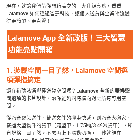
現在，就讓我們帶你開箱這次的三大升級亮點，看看
Lalamove
如何透過智慧科技，讓個人送貨與企業物流變
得更簡單、更直覺！
Lalamove App 全新改版！三大智慧
功能亮點開箱
1. 裝載空間一目了然，Lalamove 空間選
項彈指搞定
還在猶豫該選哪種送貨空間嗎？
Lalamove
全新的
雙排空
間選項的卡片設計
，讓你能夠同時橫向對比所有可用空
間。
從適合緊急送件、載送文件的機車快遞，到適合大搬家、
載運大型物件的貨車（廂型車、1.75噸/3.49噸貨車），所
有規格一目了然。不需再上下滑動切換，一秒就能在