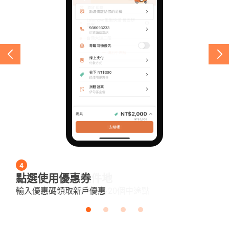
4
1
2
3
4
1
點選使用優惠券
輸入取件地與送件地
選擇車型並選擇需要的額外服務
選擇付款方式
點選使用優惠券
輸入取件地與送件地
輸入優惠碼領取新戶優惠
有多個配送點 可新增最多20個中途點
如搬運上下樓、不可壓/易碎
可用現金付款或儲值支付
輸入優惠碼領取新戶優惠
有多個配送點 可新增最多20個中途點