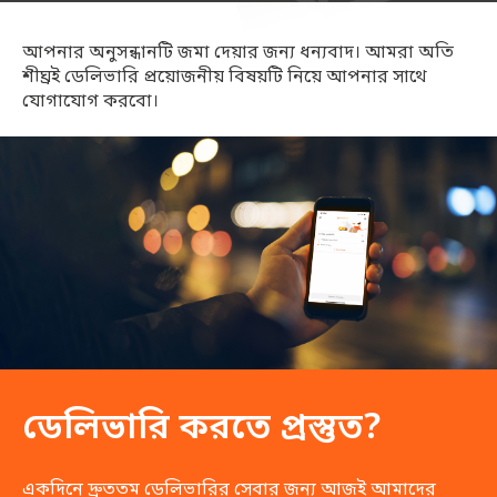
আপনার অনুসন্ধানটি জমা দেয়ার জন্য ধন্যবাদ। আমরা অতি
শীঘ্রই ডেলিভারি প্রয়োজনীয় বিষয়টি নিয়ে আপনার সাথে
যোগাযোগ করবো।
ডেলিভারি করতে প্রস্তুত?
একদিনে দ্রুততম ডেলিভারির সেবার জন্য আজই আমাদের