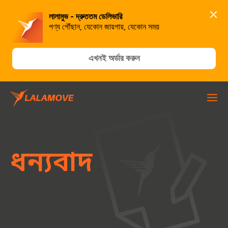
লালামুভ - দ্রুততম ডেলিভারি
পণ্য পৌঁছান, যেকোন জায়গায়, যেকোন সময়
এখনই অর্ডার করুন
ধন্যবাদ