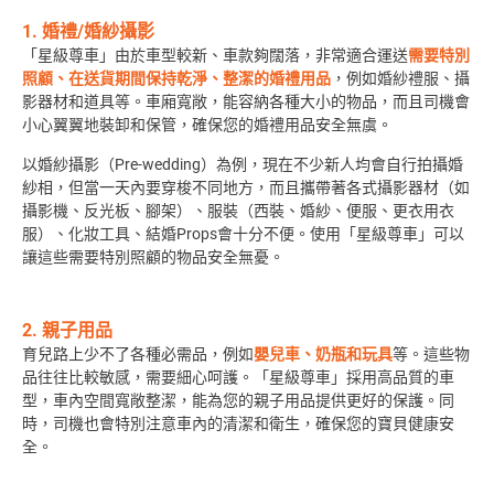
1. 婚禮/婚紗攝影
「星級尊車」由於車型較新、車款夠闊落，非常適合運送
需要特別
照顧、在送貨期間保持乾淨、整潔的婚禮用品
，例如婚紗禮服、攝
影器材和道具等。車廂寬敞，能容納各種大小的物品，而且司機會
小心翼翼地裝卸和保管，確保您的婚禮用品安全無虞。
以婚紗攝影（Pre-wedding）為例，現在不少新人均會自行拍攝婚
紗相，但當一天內要穿梭不同地方，而且攜帶著各式攝影器材（如
攝影機、反光板、腳架）、服裝（西裝、婚紗、便服、更衣用衣
服）、化妝工具、結婚Props會十分不便。使用「星級尊車」可以
讓這些需要特別照顧的物品安全無憂。
2. 親子用品
育兒路上少不了各種必需品，例如
嬰兒車、奶瓶和玩具
等。這些物
品往往比較敏感，需要細心呵護。「星級尊車」採用高品質的車
型，車內空間寬敞整潔，能為您的親子用品提供更好的保護。同
時，司機也會特別注意車內的清潔和衛生，確保您的寶貝健康安
全。