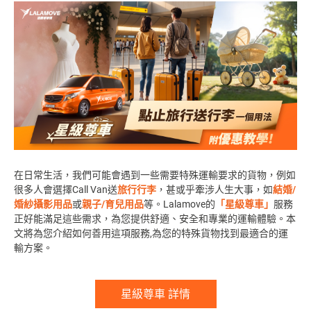
在日常生活，我們可能會遇到一些需要特殊運輸要求的貨物，例如
很多人會選擇Call Van送
旅行行李
，甚或乎牽涉人生大事，如
結婚/
婚紗攝影用品
或
親子/育兒用品
等。Lalamove的
「星級尊車」
服務
正好能滿足這些需求，為您提供舒適、安全和專業的運輸體驗。本
文將為您介紹如何善用這項服務,為您的特殊貨物找到最適合的運
輸方案。
星級尊車 詳情