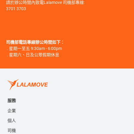
請於辦公時間內致電Lalamove 司機部專線:
3701 3703
司機部電話專線辦公時間如下︰
. 星期一至五 9:30am - 6:00pm
. 星期六、日及公眾假期休息
服務
企業
個人
司機