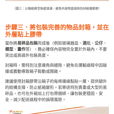
（圖三：以報紙將空隙處填滿，避免內容物直接與包材碰撞摩擦）
步驟三．將包裝完善的物品封箱，並在
外層貼上膠帶
當你將
易碎品包裝
完成後（例如玻璃器皿、
酒
瓶、
公仔
、
模型
、
畫作
等），務必確保內容物完全置於外箱內，不要
突出或高過外包裝高度。
封箱時，需特別注意邊角與縫隙，避免在運輸過程中因碰
撞或震動導致箱子鬆動或開啟。
建議使用封箱膠帶沿箱子的每條邊緣黏貼一層，提供額外
的結構支撐，防止紙箱變形。若寄送特別貴重或大型的易
碎品，也可在外箱加上打包帶捆綁，讓包裝更穩固、安
全，減少配送過程中的損壞風險。