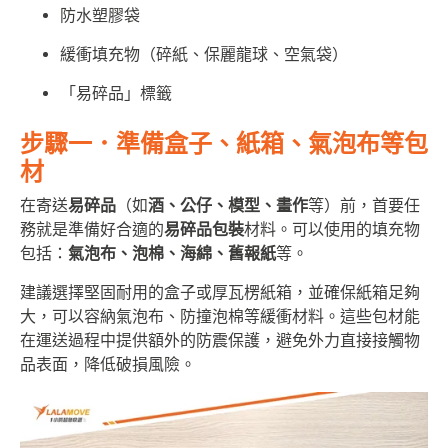
防水塑膠袋
緩衝填充物（碎紙、保麗龍球、空氣袋）
「易碎品」標籤
步驟一．準備盒子、紙箱、氣泡布等包
材
在寄送
易碎品
（
如
酒、公仔、模型、畫作
等）前，首要任
務就是準備好合適的
易碎品包裝
材料。可以使用的填充物
包括：
氣泡布、泡棉、海綿、舊報紙
等。
建議選擇堅固耐用的盒子或厚瓦楞紙箱，並確保紙箱足夠
大，可以容納氣泡布、防撞泡棉等緩衝材料。這些包材能
在運送過程中提供額外的防震保護，避免外力直接接觸物
品表面，降低破損風險。