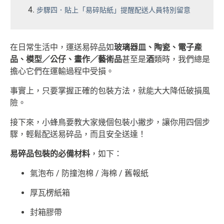
步驟四．貼上「易碎貼紙」提醒配送人員特別留意
在日常生活中，運送易碎品如
玻璃器皿、陶瓷、電子產
品、模型／公仔、畫作／藝術品
甚至是
酒
類時，我們總是
擔心它們在運輸過程中受損。
事實上，只要掌握正確的包裝方法，就能大大降低破損風
險。
接下來，小蜂鳥要教大家幾個包裝小撇步，讓你用四個步
驟，輕鬆配送易碎品，而且安全送達！
易碎品包裝的必備材料
，如下：
氣泡布
/
防撞泡棉 / 海棉 /
舊報紙
厚瓦楞紙箱
封箱膠帶