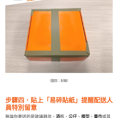
（圖四：封箱）
步驟四．貼上「易碎貼紙」提醒配送人
員特別留意
無論你寄送的是玻璃器皿、
酒
瓶、
公仔
、
模型
、
畫作
或其