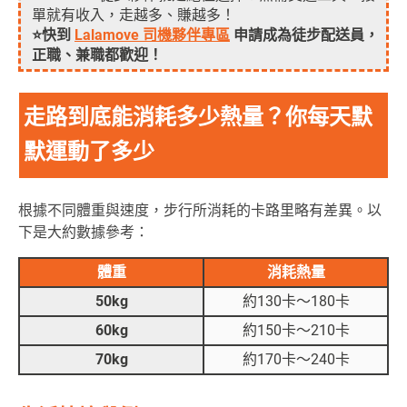
單就有收入，走越多、賺越多！
⭐快到
Lalamove 司機夥伴專區
申請成為徒步配送員，
正職、兼職都歡迎！
走路到底能消耗多少熱量？你每天默
默運動了多少
根據不同體重與速度，步行所消耗的卡路里略有差異。以
下是大約數據參考：
體重
消耗熱量
50kg
約130卡～180卡
60kg
約150卡～210卡
70kg
約170卡～240卡