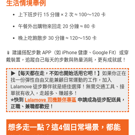
生活情境舉例
上下班步行 15 分鐘 × 2 次 ≈ 100～120 卡
午餐外出購物來回走 20 分鐘 ≈ 80 卡
晚上吃飽散步 30 分鐘 ≈ 120～150 卡
📱 建議搭配步數 APP（如 iPhone 健康、Google Fit）或穿
戴裝置，追蹤自己每天的步數與熱量消耗，更有成就感！
▶【每天都在走，不如也開始活用它吧！】
如果你正在
找一份彈性自由又能兼顧日常運動的工作，加入
Lalamove 徒步夥伴就是絕佳選擇！無需交通工具、接
單就有收入，走越多、賺越多！
⭐快到
Lalamove 司機夥伴專區
申請成為徒步配送員，
正職、兼職都歡迎！
想多走一點？這4個日常場景，都能