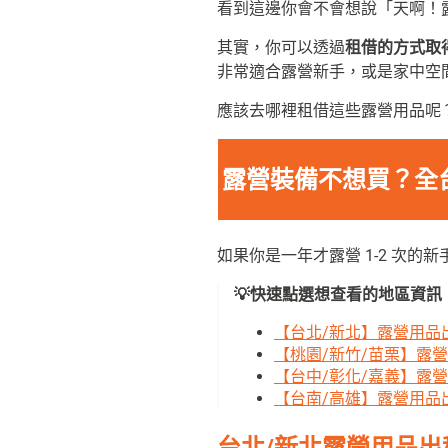
看到這邊你會不會想說「天啊！露
其實，你可以透過
租借的方式取
非常適合露營新手，或是家中空
應該去哪裡租借這些露營用品呢？
露營裝備不想買？全
如果你是一年才露營 1-2 次
💡快速點選想查看的地區資訊
【台北/新北】露營用品
【桃園/新竹/苗栗】露
【台中/彰化/嘉義】露
【台南/高雄】露營用品
台北
/
新北露營用品出