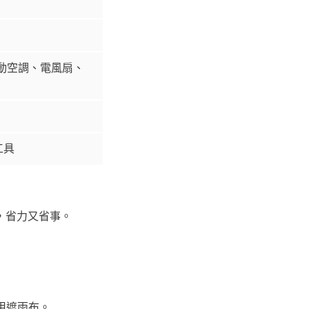
動空調、電風扇、
工具
近，省力又省事。
用遮雨布。