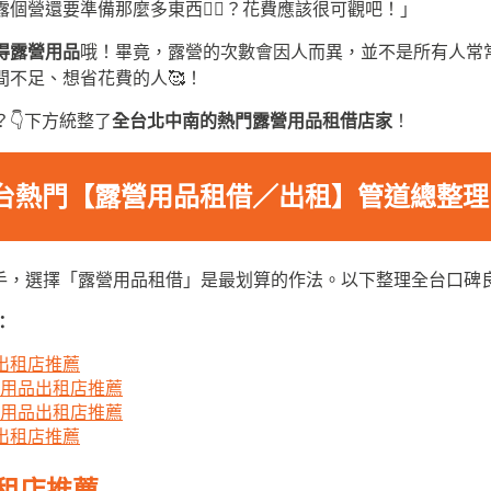
個營還要準備那麼多東西😵‍💫？花費應該很可觀吧！」
得露營用品
哦！畢竟，露營的次數會因人而異，並不是所有人常
間不足、想省花費的人🥰！
👇下方統整了
全台北中南的熱門露營用品租借店家
！
台熱門【露營用品租借／出租】管道總整理
的新手，選擇「露營用品租借」是最划算的作法。以下整理全台口
：
出租店推薦
營用品出租店推薦
營用品出租店推薦
出租店推薦
租店推薦