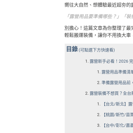
嚮往大自然、想體驗最近超夯的
「露營用品要準備哪些？」「裝
別擔心！這篇文章為你整理了最完
輕鬆搬運裝備，讓你不用換大車
目錄
(可點選下方快速看)
露營新手必看！2026
露營用品準備清
準備露營用品前，
露營裝備不想買？全台
【台北/新北】
【桃園/新竹/苗
【台中/彰化/嘉