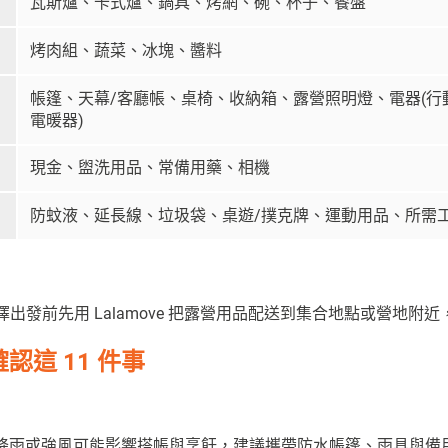
瓦斯爐、卡式爐、鍋具、烤網、碗、杯子、餐盤
烤肉組、蔬菜、冰塊、醬料
帳篷、天幕/客廳帳、桌椅、收納箱、露營照明燈、電器(行
電暖器)
現金、盥洗用品、常備用藥、相機
防蚊液、延長線、垃圾袋、桌遊/撲克牌、運動用品、所需
出發前先用 Lalamove 把露營用品配送到集合地點或營地附
這 11 件事
降雨或強風可能影響搭帳與烹飪，建議攜帶防水帳篷、雨具與備