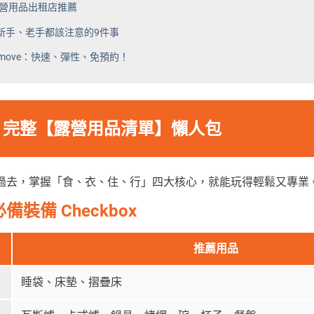
露營用品出租店推薦
新手、老手都該注意的9件事
amove：快速、彈性、免預約！
6 完整【露營用品清單】懶人包
過去，掌握「食、衣、住、行」四大核心，就能玩得輕鬆又專業
裝備 Checkbox
推薦用品
睡袋、床墊、摺疊床