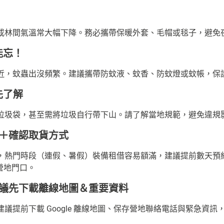
或林間氣溫常大幅下降。務必攜帶保暖外套、毛帽或毯子，避免
能忘！
近，蚊蟲出沒頻繁。建議攜帶防蚊液、蚊香、防蚊燈或蚊帳，保
先了解
垃圾袋，甚至需將垃圾自行帶下山。請了解當地規範，避免違規
約＋確認取貨方式
，熱門時段（連假、暑假）裝備租借容易額滿，建議提前數天預
或營地門口。
建議先下載離線地圖＆重要資料
議提前下載 Google 離線地圖、保存營地聯絡電話與緊急資