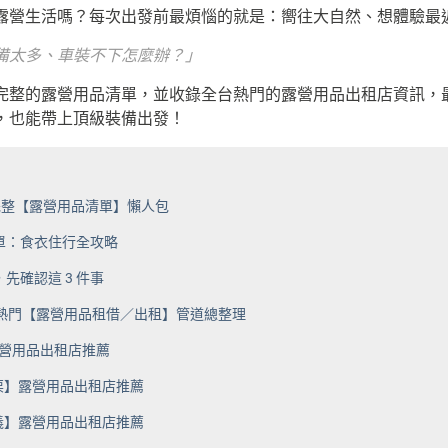
露營生活嗎？每次出發前最煩惱的就是：嚮往大自然、想體驗最
備太多、車裝不下怎麼辦？」
整的露營用品清單，並收錄全台熱門的露營用品出租店資訊，最後還
，也能帶上頂級裝備出發！
 完整【露營用品清單】懶人包
單：食衣住行全攻略
先確認這 3 件事
熱門【露營用品租借／出租】管道總整理
露營用品出租店推薦
栗】露營用品出租店推薦
義】露營用品出租店推薦