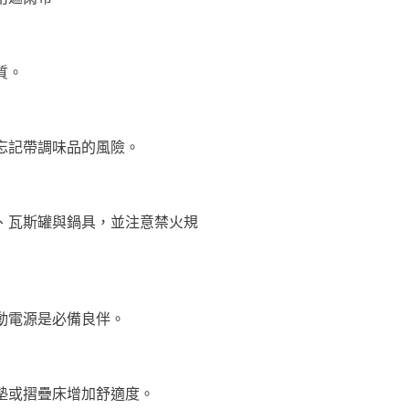
質。
忘記帶調味品的風險。
、瓦斯罐與鍋具，並注意禁火規
動電源是必備良伴。
墊或摺疊床增加舒適度。