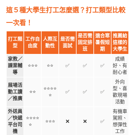
這５種大學生打工怎麼選？打工類型比較
一次看！
是否需
適合寒
推薦給
打工類
工作自
人際互
是否需
固定排
暑假短
這樣的
型
由度
動性
面試
班
期
大學生
家教／
成績
課業輔
⭐⭐⭐
⭐⭐
✅
✅
✅
好、有
導
耐心者
外向
展場活
⭐⭐⭐⭐
型、喜
動工讀
⭐⭐
✅
✅
✅
⭐
歡現場
／推廣
活動
外送員
有機車
／快遞
⭐⭐⭐⭐
駕照、
⭐⭐⭐
❌
❌
✅
平台司
⭐
想彈性
機
工作