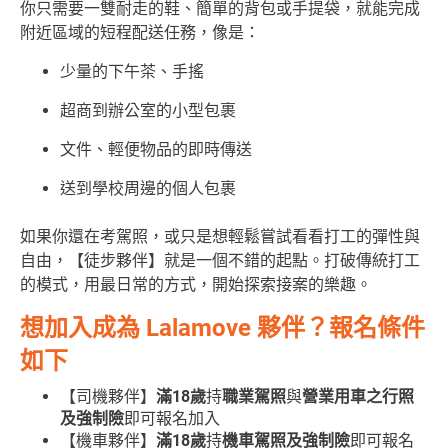
你只需要一雙耐走的鞋、簡單的背包或手提袋，就能完成
附近區域的短程配送任務，像是：
少量的下午茶、手搖
超商到辦公室的小型包裹
文件、輕便物品的即時傳送
送到學校周邊的個人包裹
如果你還在考駕照，或只是想輕鬆嘗試看看打工的彈性與
自由，【徒步夥伴】就是一個不錯的起點。打破傳統打工
的模式，用最日常的方式，開始探索接案的樂趣。
想加入成為 Lalamove 夥伴？
報名條件
如下
【司機夥伴】
滿18歲
持
職業駕照
與
營業用車之行照
及強制險
即可報名加入
【機車夥伴】
滿18歲
持
機車駕照及強制險
即可報名