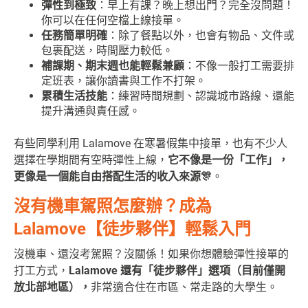
彈性到極致
：早上有課？晚上想出門？完全沒問題！
你可以在任何空檔上線接單。
任務簡單明確
：除了餐點以外，也會有物品、文件或
包裹配送，時間壓力較低。
補課期、期末週也能輕鬆兼顧
：不像一般打工需要排
定班表，讓你讀書與工作不打架。
累積生活技能
：練習時間規劃、認識城市路線、還能
提升溝通與責任感。
有些同學利用 Lalamove 在寒暑假集中接單，也有不少人
選擇在學期間有空時彈性上線，
它不像是一份「工作」，
更像是一個能自由搭配生活的收入來源🎊
。
沒有機車駕照怎麼辦？成為
Lalamove【徒步夥伴】輕鬆入門
沒機車、還沒考駕照？沒關係！如果你想體驗彈性接單的
打工方式，
Lalamove 還有「徒步夥伴」選項（目前僅開
放北部地區），
非常適合住在市區、常走路的大學生。