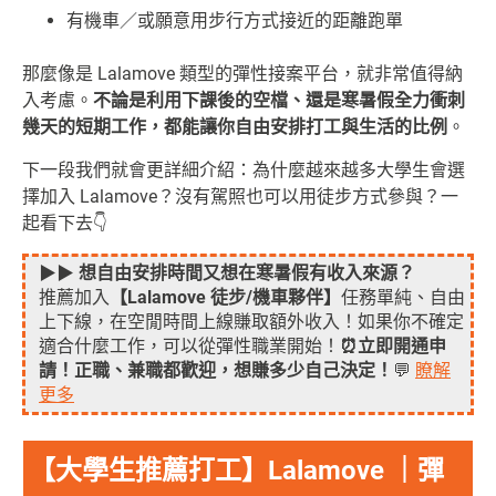
有機車／或願意用步行方式接近的距離跑單
那麼像是 Lalamove 類型的彈性接案平台，就非常值得納
入考慮。
不論是利用下課後的空檔、還是寒暑假全力衝刺
幾天的短期工作，都能讓你自由安排打工與生活的比例
。
下一段我們就會更詳細介紹：為什麼越來越多大學生會選
擇加入 Lalamove？沒有駕照也可以用徒步方式參與？一
起看下去👇
▶▶
想自由安排時間又想在寒暑假有收入來源？
推薦加入
【Lalamove 徒步/機車夥伴】
任務單純、自由
上下線，在空閒時間上線賺取額外收入！如果你不確定
適合什麼工作，可以從彈性職業開始！
⏰立即開通申
請！正職、兼職都歡迎，想賺多少自己決定！
💬
瞭解
更多
【大學生推薦打工】Lalamove ｜彈