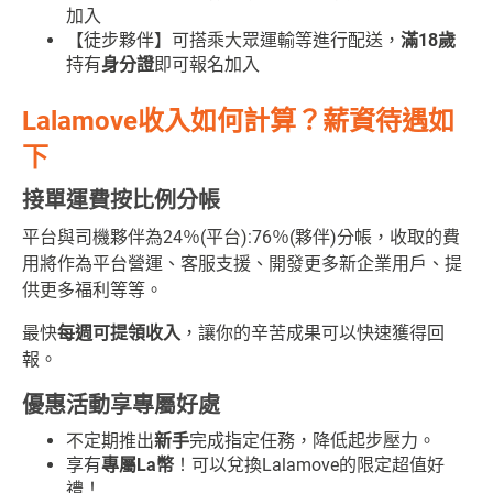
加入
【徒步夥伴】可搭乘大眾運輸等進行配送，
滿18歲
持有
身分證
即可報名加入
Lalamove
收入如何計算？
薪資待遇如
下
接單運費按比例分帳
平台與司機夥伴為24％(平台):76％(夥伴)分帳，收取的費
用將作為平台營運、客服支援、開發更多新企業用戶、提
供更多福利等等。
最快
每週可提領收入
，讓你的辛苦成果可以快速獲得回
報。
優惠活動享專屬好處
不定期推出
新手
完成指定任務，降低起步壓力。
享有
專屬La幣
！可以兌換Lalamove的限定超值好
禮！