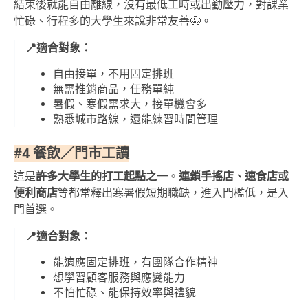
結束後就能自由離線，沒有最低工時或出勤壓力，對課業
忙碌、行程多的大學生來說非常友善🤩。
📍適合對象：
自由接單，不用固定排班
無需推銷商品，任務單純
暑假、寒假需求大，接單機會多
熟悉城市路線，還能練習時間管理
#4 餐飲／門市工讀
這是
許多大學生的打工起點之一
。
連鎖手搖店、速食店或
便利商店
等都常釋出寒暑假短期職缺，進入門檻低，是入
門首選。
📍適合對象：
能適應固定排班，有團隊合作精神
想學習顧客服務與應變能力
不怕忙碌、能保持效率與禮貌