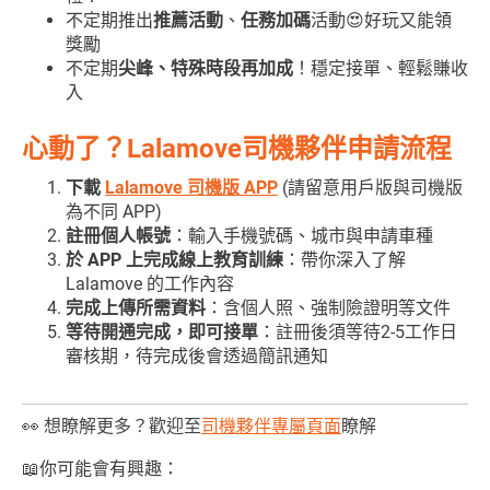
不定期推出
推薦活動
、
任務加碼
活動😍好玩又能領
獎勵
不定期
尖峰、特殊時段再加成
！穩定接單、輕鬆賺收
入
心動了？Lalamove司機夥伴
申請流程
下載
Lalamove 司機版 APP
(請留意用戶版與司機版
為不同 APP)
註冊個人帳號
：輸入手機號碼、城市與申請車種
於 APP 上完成線上教育訓練
：帶你深入了解
Lalamove 的工作內容
完成上傳所需資料
：含個人照、強制險證明等文件
等待開通完成，即可接單
：註冊後須等待2-5工作日
審核期，待完成後會透過簡訊通知
👀 想瞭解更多？歡迎至
司機夥伴專屬頁面
瞭解
📖你可能會有興趣：