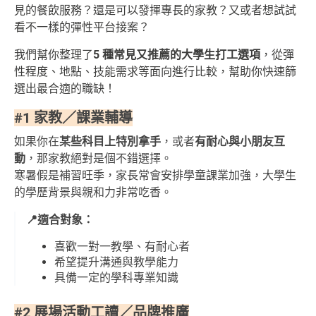
見的餐飲服務？還是可以發揮專長的家教？又或者想試試
看不一樣的彈性平台接案？
我們幫你整理了
5 種常見又推薦的大學生打工選項
，從彈
性程度、地點、技能需求等面向進行比較，幫助你快速篩
選出最合適的職缺！
#1 家教／課業輔導
如果你在
某些科目上特別拿手
，或者
有耐心與小朋友互
動
，那家教絕對是個不錯選擇。
寒暑假是補習旺季，家長常會安排學童課業加強，大學生
的學歷背景與親和力非常吃香。
📍適合對象：
喜歡一對一教學、有耐心者
希望提升溝通與教學能力
具備一定的學科專業知識
#2 展場活動工讀／品牌推廣