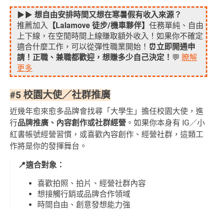
▶▶
想自由安排時間又想在寒暑假有收入來源？
推薦加入
【Lalamove 徒步/機車夥伴】
任務單純、自由
上下線，在空閒時間上線賺取額外收入！如果你不確定
適合什麼工作，可以從彈性職業開始！
⏰立即開通申
請！正職、兼職都歡迎，想賺多少自己決定！
💬
瞭解
更多
#5 校園大使／社群推廣
近幾年愈來愈多品牌會找尋「大學生」擔任校園大使，進
行
品牌推廣、內容創作或社群經營
。如果你本身有 IG／小
紅書帳號經營習慣，或喜歡內容創作、經營社群，這類工
作將是你的發揮舞台。
📍適合對象：
喜歡拍照、拍片、經營社群內容
想接觸行銷或品牌合作領域
時間自由、創意發想能力強