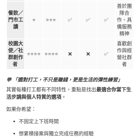
善於團
餐飲／
隊合
門市工
⭐
⭐⭐⭐
✅
✅
✅
作、具
讀
備服務
精神
校園大
喜歡創
使／社
作與經
⭐⭐⭐⭐
⭐⭐⭐⭐
❌
❌
✅
群創作
營社群
者
者
💬 「選對打工，不只是賺錢，更是生活的彈性練習」
其實每種打工都有不同特性，重點是找出
最適合你當下生
活步調與個人特質的選項
。
如果你希望：
不固定上下班時間
想累積接案與獨立完成任務的經驗