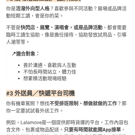
你是
活潑外向型人格
？喜歡參與不同活動？展場或品牌活
動短期工讀，會是你的菜。
不管是
快閃店、展覽、演唱會，或是品牌活動
，都會需要
臨時工讀生協助，像是擔任接待、協助發放試用品、引導
人潮等等。
📍適合對象：
善於溝通、喜歡與人互動
不怕長時間站立，體力佳
想累積活動現場經驗
#3 外送員／快遞平台司機
你有機車駕照？想找
不受排班限制、想做就做的工作
？那
你一定要試試看外送工作。
例如，Lalamove是一個提供即時貨運的平台，工作內容包
含文件、包裹或物品配送。
只要有時間就能開App接單
，