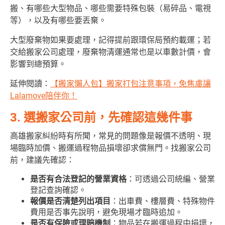
搬、有哪些大型物品、哪些需要特殊包裝（易碎品、電視
等），以及有哪些要丟棄。
大型廢棄物如果要處理，記得提前跟環保局預約載運；若
交給搬家公司處理，廢棄物清運通常也是以車數計價，會
影響到總預算。
延伸閱讀：
【搬家懶人包】搬家打包注意事項，免焦慮讓
Lalamove陪伴你！
3. 選搬家公司前，先確認這幾件事
高雄搬家糾紛時有所聞，常見的問題像是報價不透明、現
場臨時加價、搬運過程物品損壞卻求償無門。找搬家公司
前，建議先確認：
是否有合法登記的營業資格
：可透過公司統編、營業
登記查詢確認。
報價是否清楚列出項目
：出車費、樓層費、特殊物件
費用是否事先說明，避免現場才臨時追加。
是否有保險或理賠機制
：物品若在搬運過程中損壞，