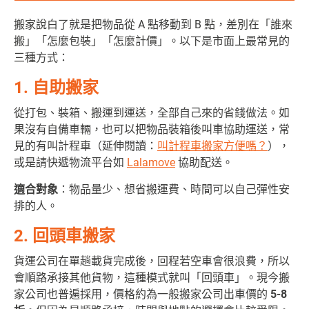
搬家說白了就是把物品從 A 點移動到 B 點，差別在「誰來
搬」「怎麼包裝」「怎麼計價」。以下是市面上最常見的
三種方式：
1. 自助搬家
從打包、裝箱、搬運到運送，全部自己來的省錢做法。如
果沒有自備車輛，也可以把物品裝箱後叫車協助運送，常
見的有叫計程車（延伸閱讀：
叫計程車搬家方便嗎？
），
或是請快遞物流平台如
Lalamove
協助配送。
適合對象
：物品量少、想省搬運費、時間可以自己彈性安
排的人。
2. 回頭車搬家
貨運公司在單趟載貨完成後，回程若空車會很浪費，所以
會順路承接其他貨物，這種模式就叫「回頭車」。現今搬
家公司也普遍採用，價格約為一般搬家公司出車價的
5-8