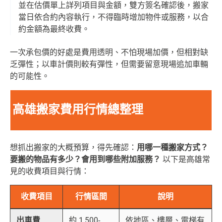
並在估價單上詳列項目與金額，雙方簽名確認後，搬家
當日依合約內容執行，不得臨時增加物件或服務，以合
約金額為最終收費。
一次承包價的好處是費用透明、不怕現場加價，但相對缺
乏彈性；以車計價則較有彈性，但需要留意現場追加車輛
的可能性。
高雄搬家費用行情總整理
想抓出搬家的大概預算，得先確認：
用哪一種搬家方式？
要搬的物品有多少？會用到哪些附加服務？
以下是高雄常
見的收費項目與行情：
收費項目
行情區間
說明
出車費
約 1,500-
依地區、樓層、電梯有