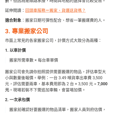
折
。但因為是順路承接，時間與地點的選擇會比較受限。
延伸閱讀：
回頭車服務＝搬家、貨運送貨嗎？
適合對象
：搬家日期可彈性配合、想省一筆搬運費的人。
3. 專業搬家公司
市面上常見的各家搬家公司，計價方式大致分為兩種：
1. 以車計價
搬家所需車數 × 每台車單價
搬家公司會先請你拍照提供需要搬運的物品，評估車型大
小與數量後報價。舉例：一台 3.49 噸貨車出車費 3,500
元，評估需要兩車，基本費用即為 2 台 × 3,500 元 =
7,000
元
。現場若裝不下需追加車輛，會當場加價。
2. 一次承包價
搬家前確認好要搬運的物品清單，搬家人員到府估價，