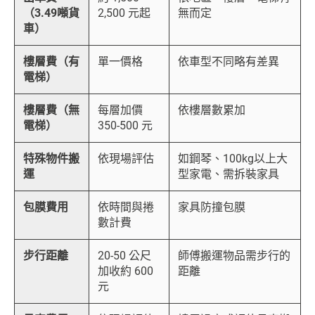
（3.49噸貨
2,500 元起
無而定
車）
樓層費（有
單一價格
依車型不同略有差異
電梯）
樓層費（無
每層加價
依樓層數累加
電梯）
350-500 元
特殊物件搬
依現場評估
如鋼琴、100kg以上大
運
型家電、需拆裝家具
包膜費用
依時間與捲
家具防撞包膜
數計費
步行距離
20-50 公尺
師傅搬運物品需步行的
加收約 600
距離
元