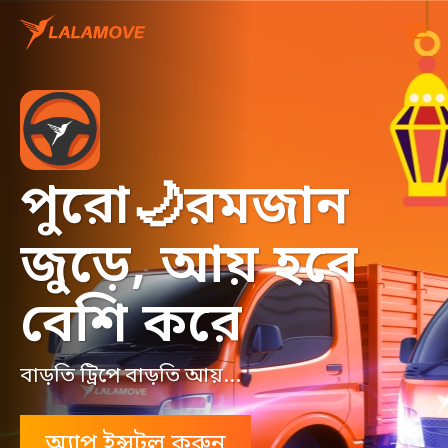
পুরো🌙রমজান
জুড়ে, আয় হবে
বেশি করে
বাড়তি ট্রিপে বাড়তি আয়...
অ্যাপ ইন্সটল করুন