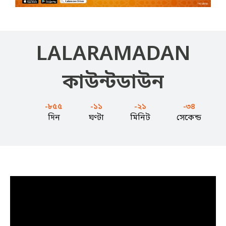
LALARAMADAN
কাউন্টডাউন
-৮৫৫
-১১
-২১
-৩৫
দিন
ঘণ্টা
মিনিট
সেকেন্ড