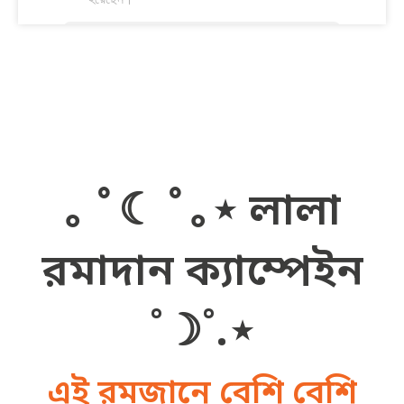
｡ ﾟ☾ ﾟ｡⋆ লালা
রমাদান ক্যাম্পেইন
˚☽˚.⋆
এই রমজানে বেশি বেশি