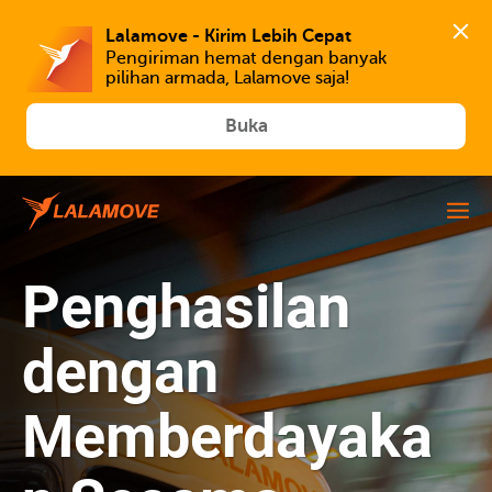
Lalamove - Kirim Lebih Cepat
Pengiriman hemat dengan banyak 
Buka
Penghasilan
dengan
Memberdayaka