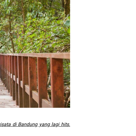
ata di Bandung yang lagi hits.