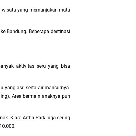
am, wisata yang memanjakan mata
 ke Bandung. Beberapa destinasi
anyak aktivitas seru yang bisa
 yang asri serta air mancurnya.
iling). Area bermain anaknya pun
. Kiara Artha Park juga sering
10.000.