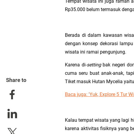
Tempat wisata ini juga ramah 
Rp35.000 belum termasuk deng
Berada di dalam kawasan wisat
dengan konsep dekorasi lampu 
wisata ini ramai pengunjung.
Karena di-
setting
bak negeri don
cuma seru buat anak-anak, tap
Share to
Tiket masuk Hutan Mycelia yaitu
Baca juga: '
Yuk, Explore 5 Tur Wi
Kalau tempat wisata yang lagi 
karena aktivitas fisiknya yang