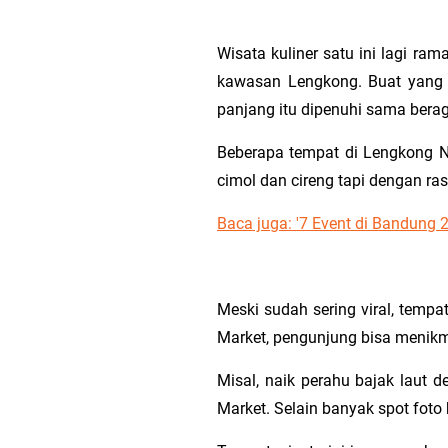
Wisata kuliner satu ini lagi r
kawasan Lengkong. Buat yang p
panjang itu dipenuhi sama ber
Beberapa tempat di Lengkong Ni
cimol dan cireng tapi dengan ras
Baca juga: '
7 Event di Bandung 
Meski sudah sering viral, tempa
Market, pengunjung bisa menikma
Misal, naik perahu bajak laut d
Market. Selain banyak spot foto