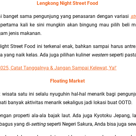
Lengkong Night Street Food
amai banget sama pengunjung yang penasaran dengan variasi
st
ertama kali ke sini mungkin akan bingung mau pilih beli 
agam jenis makanan.
ght Street Food ini terkenal enak, bahkan sampai harus antre.
a yang naik kelas. Ada juga pilihan kuliner
western
seperti past
2025, Catat Tanggalnya & Jangan Sampai Kelewat, Ya!'
Floating Market
t wisata satu ini selalu nyuguhin hal-hal menarik bagi pengun
ti banyak aktivitas menarik sekaligus jadi lokasi buat OOTD.
engan properti ala-ala bajak laut. Ada juga Kyotoku Jepang, l
 bagus yang di-
setting
seperti Negeri Sakura, Anda bisa juga sew