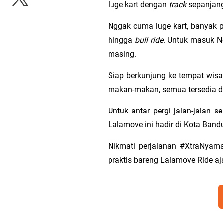
luge kart dengan
track
sepanjang
Nggak cuma luge kart, banyak pe
hingga
bull ride
. Untuk masuk N
masing.
Siap berkunjung ke tempat wisat
makan-makan, semua tersedia d
Untuk antar pergi jalan-jalan
Lalamove ini hadir di Kota Ba
Nikmati perjalanan #XtraNya
praktis bareng Lalamove Ride a