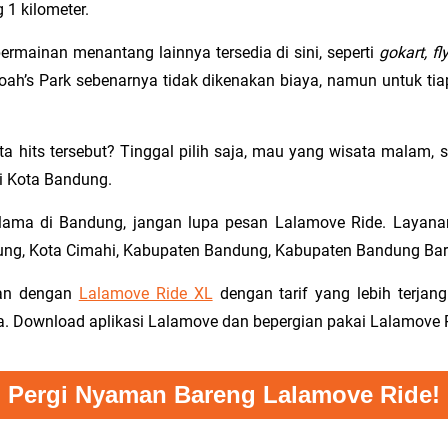
 1 kilometer.
rmainan menantang lainnya tersedia di sini, seperti
gokart, fl
oah’s Park sebenarnya tidak dikenakan biaya, namun untuk t
a hits tersebut? Tinggal pilih saja, mau yang wisata malam, sia
i Kota Bandung.
 selama di Bandung, jangan lupa pesan Lalamove Ride. Layana
ndung, Kota Cimahi, Kabupaten Bandung, Kabupaten Bandung B
man dengan
Lalamove Ride XL
dengan tarif yang lebih terjan
ja. Download aplikasi Lalamove dan bepergian pakai Lalamove 
Pergi Nyaman Bareng Lalamove Ride!