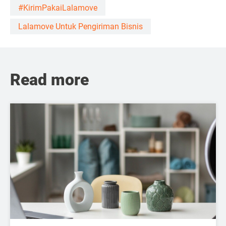
#KirimPakaiLalamove
Lalamove Untuk Pengiriman Bisnis
Read more