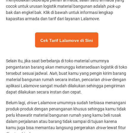
menyediakan beberapa pilihan armada, salah satu armada yang
cocok untuk urusan logistik material bangunan adalah
pick-up
bak dan engkel bak. Klik di bawah untuk informasi lengkap
kapasitas armada dan tarif dari layanan Lalamove.
Cek Tarif Lalamove di Sini
Selain itu, jika saat berbelanja di toko material umumnya
pengantaran barang akan menunggu ketersediaan logistik di toko
tersebut sesuai jadwal.
Nah,
buat kamu yang pengin kirim barang
material bangunan rumah secara instan, pencarian
driver
dengan
aplikasi Lalamove sangat mudah dilakukan sehingga pengiriman
dapat dilakukan secara instan dan cepat.
Belum lagi,
driver
Lalamove umumnya sudah terbiasa menangani
produk-produk dengan penanganan khusus sehingga kamu tidak
perlu khawatir material bangunan rumah yang kamu beli rusak
dalam perjalanan atau barang tidak sampai di tujuan karena
kamu juga bisa memantau langsung pergerakan
driver
lewat fitur