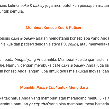
snis kuliner
cake & bakery
juga membutuhkan persiapan matang. 
 untuk pemula.
Membuat Konsep Kue & Patiseri
bisnis
cake & bakery
adalah mengetahui konsep apa yang Anda
is kue dan patiseri dengan sistem PO,
online,
atau menyediak
ruh pada
budget
yang Anda miliki. Membuat kue dengan sistem P
kue. Namun, dengan membuka cafe
cake & bakery,
Anda juga bi
n konsep Anda jangan lupa untuk terus melakukan inovasi da
Memiliki
Pastry Chef
untuk Menu Baru
ya tak harus Anda yang membuat atau merancang menu. Jika A
 meminta bantuan
pastry chef
yang bisa membuat menu berbeda 