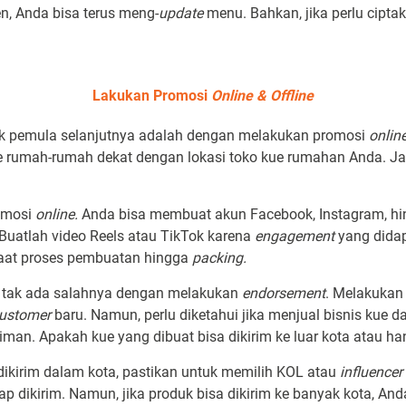
n, Anda bisa terus meng-
update
menu. Bahkan, jika perlu ciptak
Lakukan Promosi
Online & Offline
ntuk pemula selanjutnya adalah dengan melakukan promosi
onlin
 rumah-rumah dekat dengan lokasi toko kue rumahan Anda. J
omosi
online.
Anda bisa membuat akun Facebook, Instagram, hi
Buatlah video Reels atau TikTok karena
engagement
yang didap
saat proses pembuatan hingga
packing.
, tak ada salahnya dengan melakukan
endorsement
. Melakuka
ustomer
baru. Namun, perlu diketahui jika menjual bisnis kue d
man. Apakah kue yang dibuat bisa dikirim ke luar kota atau h
 dikirim dalam kota, pastikan untuk memilih KOL atau
influencer
tap dikirim. Namun, jika produk bisa dikirim ke banyak kota, 