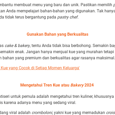
mbantu membuat menu yang baru dan unik. Pastikan memilih
stikan Anda mempelajari bahan-bahan yang digunakan. Tak hanya
da tidak terus bergantung pada
pastry chef.
Gunakan Bahan yang Berkualitas
tas
cake & bakery
, tentu Anda tidak bisa berbohong. Semakin b
semakin enak. Jangan hanya menjual kue yang murahan tetapi
an bahan yang premium dan berkualitas agar rasanya maksimal
 Kue yang Cocok di Setiap Momen Keluarga'
Mengetahui Tren Kue atau
Bakery
2024
patiseri untuk pemula adalah mengetahui tren kuliner, khususnya
is karena adanya menu yang sedang viral.
dang viral adalah
cromboloni,
yakni kue yang memadukan
croi