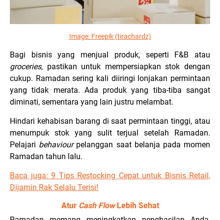
Image:
Freepik (tirachardz)
Bagi bisnis yang menjual produk, seperti F&B atau
groceries
, pastikan untuk mempersiapkan stok dengan
cukup. Ramadan sering kali diiringi lonjakan permintaan
yang tidak merata. Ada produk yang tiba-tiba sangat
diminati, sementara yang lain justru melambat.
Hindari kehabisan barang di saat permintaan tinggi, atau
menumpuk stok yang sulit terjual setelah Ramadan.
Pelajari
behaviour
pelanggan saat belanja pada momen
Ramadan tahun lalu.
Baca juga:
9 Tips Restocking Cepat untuk Bisnis Retail,
Dijamin Rak Selalu Terisi!
Atur
Cash Flow
Lebih Sehat
Ramadan memang meningkatkan penghasilan Anda,