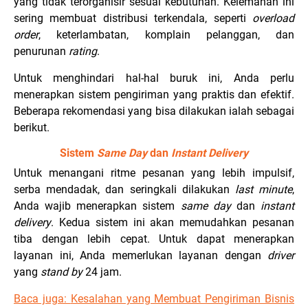
yang tidak terorganisir sesuai kebutuhan. Kelemahan ini
sering membuat distribusi terkendala, seperti
overload
order
, keterlambatan, komplain pelanggan, dan
penurunan
rating
.
Untuk menghindari hal-hal buruk ini, Anda perlu
menerapkan sistem pengiriman yang praktis dan efektif.
Beberapa rekomendasi yang bisa dilakukan ialah sebagai
berikut.
Sistem
Same Day
dan
Instant Delivery
Untuk menangani ritme pesanan yang lebih impulsif,
serba mendadak, dan seringkali dilakukan
last minute
,
Anda wajib menerapkan sistem
same day
dan
instant
delivery
. Kedua sistem ini akan memudahkan pesanan
tiba dengan lebih cepat. Untuk dapat menerapkan
layanan ini, Anda memerlukan layanan dengan
driver
yang
stand by
24 jam.
Baca juga:
Kesalahan yang Membuat Pengiriman Bisnis