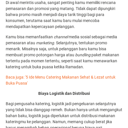
Di awal merintis usaha, sangat penting kamu memiliki rencana
pemasaran dan promosi yang matang. Tidak dapat dipungkiri
bahwa promo masih menjadi daya tarik tinggi bagi para
konsumen, terutama saat kamu baru mulai mencoba
mendapatkan kepercayaan pelanggan.
Kamu bisa memanfaatkan
channel
media sosial sebagai media
pemasaran atau
marketing.
Selanjutnya, tentukan promo
menarik. Misalnya saja, untuk pelanggan baru kamu bisa
membuat promo potongan harga atau
bundling
paket makanan
tertentu pada momen tertentu, seperti saat kamu menawarkan
katering untuk buka puasa
ketika Ramadan.
Baca juga: '5 Ide Menu Catering Makanan Sehat & Lezat untuk
Buka Puasa'
Biaya Logistik dan Distribusi
Bagi pengusaha katering, logistik jadi pengeluaran selanjutnya
yang tidak bisa dianggap remeh. Bukan hanya untuk mengangkut
bahan baku, logistik juga diperlukan untuk distribusi makanan
kateringmu ke pelanggan. Namun, memang cukup berat jika
harus menambah beban operasional berupa biaya gaji