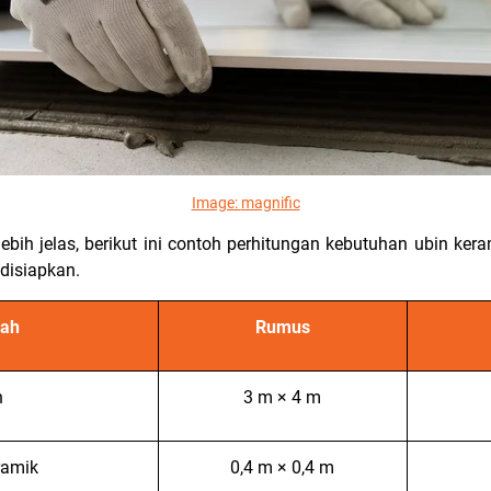
Image:
magnific
ih jelas, berikut ini contoh perhitungan kebutuhan ubin ke
disiapkan.
ah
Rumus
n
3 m × 4 m
ramik
0,4 m × 0,4 m