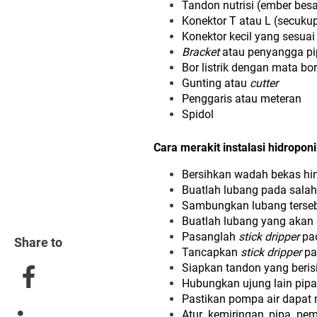
Tandon nutrisi (ember besa
Konektor T atau L (secuk
Konektor kecil yang sesua
Bracket
atau penyangga pip
Bor listrik dengan mata b
Gunting atau
cutter
Penggaris atau meteran
Spidol
Cara merakit instalasi hidroponi
Bersihkan wadah bekas hin
Buatlah lubang pada salah
Sambungkan lubang tersebu
Buatlah lubang yang akan 
Pasanglah
stick dripper
pad
Share to
Tancapkan
stick dripper
pa
Siapkan tandon yang berisi 
Hubungkan ujung lain pipa
Pastikan pompa air dapat 
Atur kemiringan pipa pem