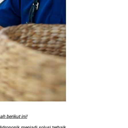
h berikut ini!
idroponik menjadi solusi terbaik