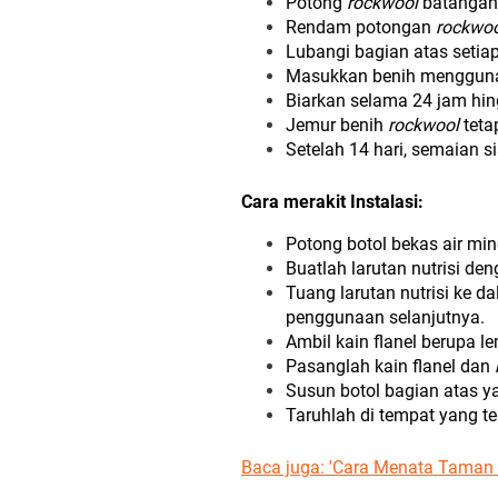
Potong
rockwool
batangan 
Rendam potongan
rockwoo
Lubangi bagian atas seti
Masukkan benih menggunak
Biarkan selama 24 jam hin
Jemur benih
rockwool
teta
Setelah 14 hari, semaian s
Cara merakit Instalasi:
Potong botol bekas air m
Buatlah larutan nutrisi den
Tuang larutan nutrisi ke d
penggunaan selanjutnya.
Ambil kain flanel berupa l
Pasanglah kain flanel dan
Susun botol bagian atas
Taruhlah di tempat yang te
Baca juga: '
Cara Menata Taman 