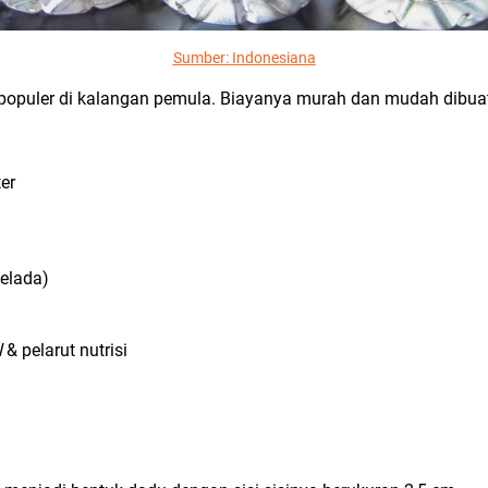
Sumber:
Indonesiana
opuler di kalangan pemula. Biayanya murah dan mudah dibuat 
ter
selada)
l
& pelarut nutrisi