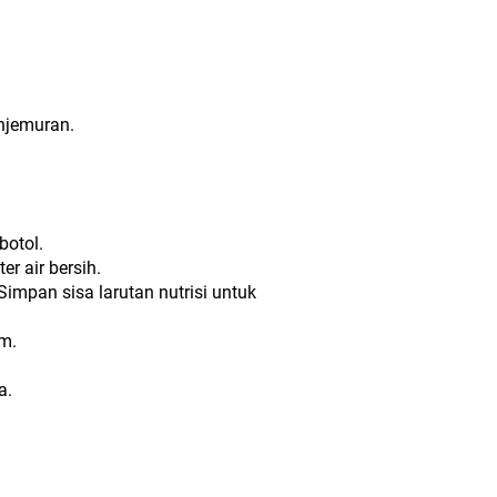
enjemuran.
botol.
er air bersih.
Simpan sisa larutan nutrisi untuk
cm.
a.