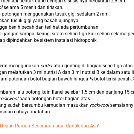
menjadi bentuk dadu dengan sisi-sisinya berukuran 2,5 cm.
l
selama 5 menit dan tiriskan.
ap potongan menggunakan tusuk gigi sedalam 2 mm.
an tusuk gigi yang basah ujungnya.
gga benih pecah dan terlihat ada pertumbuhan.
pi jangan sampai kering, siram sehari tiga kali sehari selama p
iap dipindahkan ke sistem instalasi hidroponik
ineral menggunakan
cutter
atau gunting di bagian sepertiga atas 
gan melarutkan 3 ml nutrisi A dan 3 ml nutrisi B ke dalam satu lit
alam potongan botol bagian bawah hingga ¾ botol terisi penuh. 
embaran lalu potong kain flanel selebar 1,5 cm dan panjang 15 
rockwool
pada potongan botol bagian atas.
 yang sudah bersumbu kemudian masukkan
rockwool
semaianny
rsinari cahaya matahari
Depan Rumah Sederhana agar Cantik dan Asri'