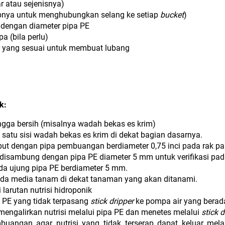
r atau sejenisnya)
upnya untuk menghubungkan selang ke setiap
bucket
)
i dengan diameter pipa PE
a (bila perlu)
or yang sesuai untuk membuat lubang
k:
gga bersih (misalnya wadah bekas es krim)
 satu sisi wadah bekas es krim di dekat bagian dasarnya.
t dengan pipa pembuangan berdiameter 0,75 inci pada rak pali
disambung dengan pipa PE diameter 5 mm untuk verifikasi pa
a ujung pipa PE berdiameter 5 mm.
da media tanam di dekat tanaman yang akan ditanami.
larutan nutrisi hidroponik
 PE yang tidak terpasang
stick dripper
ke pompa air yang berada
mengalirkan nutrisi melalui pipa PE dan menetes melalui
stick d
buangan agar nutrisi yang tidak terserap dapat keluar mel