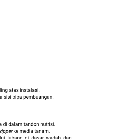
ng atas instalasi.
da sisi pipa pembuangan.
 di dalam tandon nutrisi.
ripper
ke media tanam.
alui lubang di dasar wadah dan