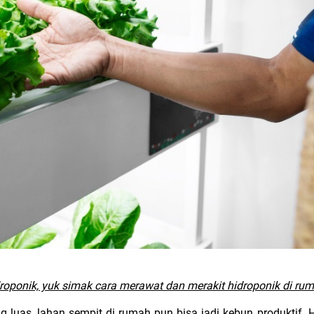
oponik, yuk simak cara merawat dan merakit hidroponik di ruma
ng luas, lahan sempit di rumah pun bisa jadi kebun produktif. H