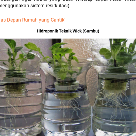
 menggunakan sistem resirkulasi).
ias Depan Rumah yang Cantik'
Hidroponik Teknik Wick (Sumbu)