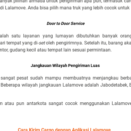
anyak pilihan armada untuk pengiriman apa pun, termasuk carg
 di Lalamove. Anda bisa pilih mana truk yang lebih cocok untu
Door to Door Service
alah satu layanan yang lumayan dibutuhkan banyak ora
ri tempat yang di-
set
oleh pengirimnya. Setelah itu, barang ak
ntor, gudang kecil atau tempat lain sesuai permintaan.
Jangkauan Wilayah Pengiriman Luas
sangat pesat sudah mampu membuatnya menjangkau berbag
. Beberapa wilayah jangkauan Lalamove adalah Jabodetabek, 
am atau pun antarkota sangat cocok menggunakan Lalamove. 
Cara Kirim Cargo dengan Aplikasi Lalamove