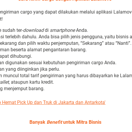
ngiriman cargo yang dapat dilakukan melalui aplikasi Lalamove
t!
 sudah ter-
download
di
smartphone
Anda.
si terlebih dahulu. Anda bisa pilih jenis pengguna, yaitu bisnis 
sekarang dan pilih waktu penjemputan, “Sekarang” atau “Nanti”.
man beserta alamat pengantaran barang.
apat dihubungi.
kan digunakan sesuai kebutuhan pengiriman cargo Anda.
an yang diinginkan jika perlu.
an muncul total tarif pengiriman yang harus dibayarkan ke Lal
allet
, ataupun kartu kredit.
ng menjemput barang.
o Hemat Pick Up dan Truk di Jakarta dan Antarkota'
Banyak
Benefit
untuk Mitra Bisnis