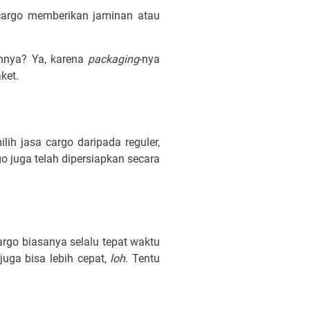
 cargo memberikan jaminan atau
annya? Ya, karena
packaging
-nya
aket.
ih jasa cargo daripada reguler,
o juga telah dipersiapkan secara
rgo biasanya selalu tepat waktu
uga bisa lebih cepat,
loh
. Tentu