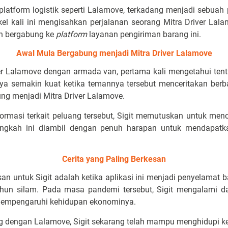
platform logistik seperti Lalamove, terkadang menjadi sebuah
el kali ini mengisahkan perjalanan seorang Mitra Driver Lala
n bergabung ke
platform
layanan pengiriman barang ini.
Awal Mula Bergabung menjadi Mitra Driver Lalamove
ver Lalamove dengan armada van, pertama kali mengetahui ten
nya semakin kuat ketika temannya tersebut menceritakan ber
ng menjadi Mitra Driver Lalamove.
ormasi terkait peluang tersebut, Sigit memutuskan untuk me
Langkah ini diambil dengan penuh harapan untuk mendapatka
Cerita yang Paling Berkesan
n untuk Sigit adalah ketika aplikasi ini menjadi penyelamat 
hun silam. Pada masa pandemi tersebut, Sigit mengalami da
mempengaruhi kehidupan ekonominya.
g dengan Lalamove, Sigit sekarang telah mampu menghidupi k