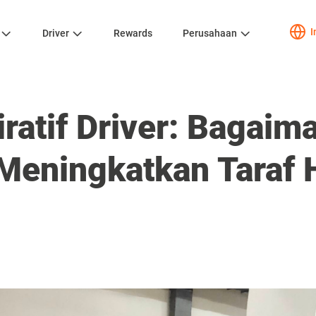
I
Driver
Rewards
Perusahaan
iratif Driver: Bagaim
Meningkatkan Taraf H