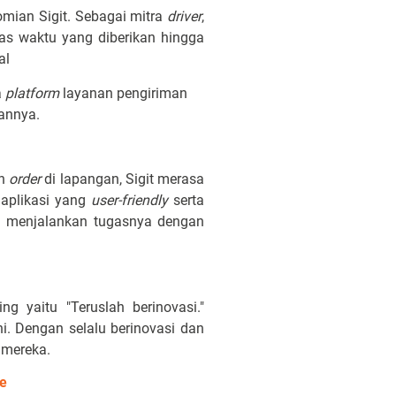
omian Sigit. Sebagai mitra
driver
,
as waktu yang diberikan hingga
al
a
platform
layanan pengiriman
annya.
an
order
di lapangan, Sigit merasa
 aplikasi yang
user-friendly
serta
sa menjalankan tugasnya dengan
g yaitu "Teruslah berinovasi."
i. Dengan selalu berinovasi dan
 mereka.
e