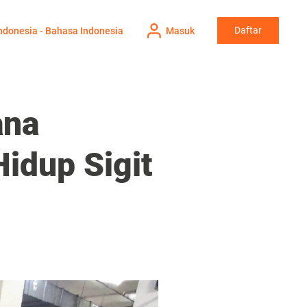
Daftar
ndonesia - Bahasa Indonesia
Masuk
ana
idup Sigit