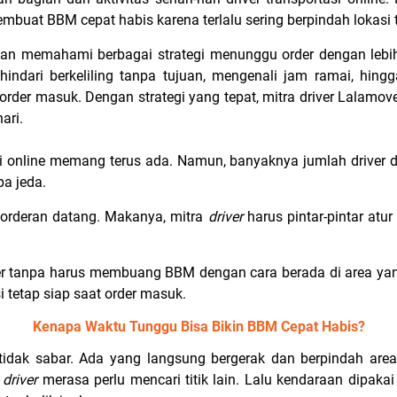
mbuat BBM cepat habis karena terlalu sering berpindah lokasi 
akan memahami berbagai strategi menunggu order dengan lebih e
ndari berkeliling tanpa tujuan, mengenali jam ramai, hingg
 order masuk. Dengan strategi yang tepat, mitra driver Lalamo
ari.
i online memang terus ada. Namun, banyaknya jumlah driver 
pa jeda.
orderan datang. Makanya, mitra
driver
harus pintar-pintar atu
r tanpa harus membuang BBM dengan cara berada di area yang
i tetap siap saat order masuk.
Kenapa Waktu Tunggu Bisa Bikin BBM Cepat Habis?
tidak sabar. Ada yang langsung bergerak dan berpindah are
,
driver
merasa perlu mencari titik lain. Lalu kendaraan dipakai