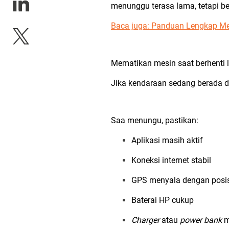
menunggu terasa lama, tetapi be
Baca juga:
Panduan Lengkap Memu
Mematikan mesin saat berhenti
Jika kendaraan sedang berada di 
Saa menungu, pastikan:
Aplikasi masih aktif
Koneksi internet stabil
GPS menyala dengan posis
Baterai HP cukup
Charger
atau
power bank
m