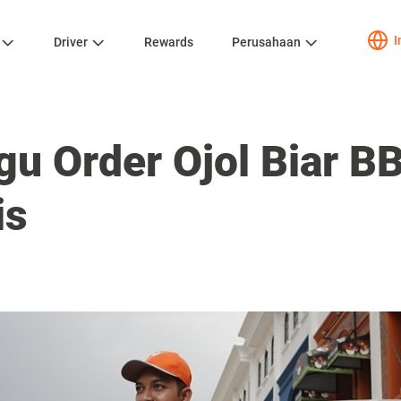
I
Driver
Rewards
Perusahaan
gu Order Ojol Biar 
is