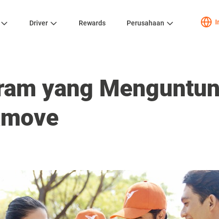
I
Driver
Rewards
Perusahaan
ram yang Menguntun
lamove