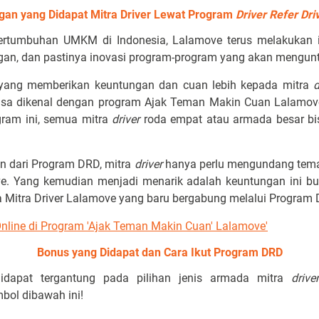
gan yang Didapat Mitra Driver Lewat Program
Driver Refer Dri
rtumbuhan UMKM di Indonesia, Lalamove terus melakukan ino
ggan, dan pastinya inovasi program-program yang akan mengun
yang memberikan keuntungan dan cuan lebih kepada mitra
d
asa dikenal dengan program Ajak Teman Makin Cuan Lalamove
gram ini, semua mitra
driver
roda empat atau armada besar bi
 dari Program DRD, mitra
driver
hanya perlu mengundang tema
e. Yang kemudian menjadi menarik adalah keuntungan ini bu
a Mitra Driver Lalamove yang baru bergabung melalui Program D
 Online di Program 'Ajak Teman Makin Cuan' Lalamove'
Bonus yang Didapat dan Cara Ikut Program DRD
dapat tergantung pada pilihan jenis armada mitra
driver
mbol dibawah ini!