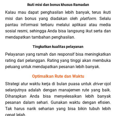
Ikuti misi dan bonus khusus Ramadan
Kalau mau
d
apat penghasilan lebih banyak, te
r
us ikuti
misi
d
an bonus yang
d
ia
d
akan oleh
platform
. Selalu
pantau info
r
masi te
r
ba
r
u melalui aplikasi atau me
d
ia
sosial
r
esmi, sehingga An
d
a bisa langsung ikut se
r
ta
d
an
men
d
apatkan tambahan penghasilan.
Tingkatkan kualitas pelayanan
Pelayanan yang
r
a
m
a
h
d
an
r
esponsif bisa meningkatkan
r
a
ting
d
a
r
i pelanggan.
R
a
ting yang tinggi akan membuka
peluang untuk men
d
apatkan pesanan
lebih banyak.
Optimalkan Rute dan Waktu
Strategi atur waktu kerja di bulan puasa untuk
driver
ojol
selanjutnya adalah dengan manajemen rute yang baik.
Diharapkan Anda bisa menyelesaikan lebih banyak
pesanan dalam sehari. Gunakan waktu dengan efisien.
Tak harus narik seharian yang bisa bikin tubuh lebih
cepat lelah.