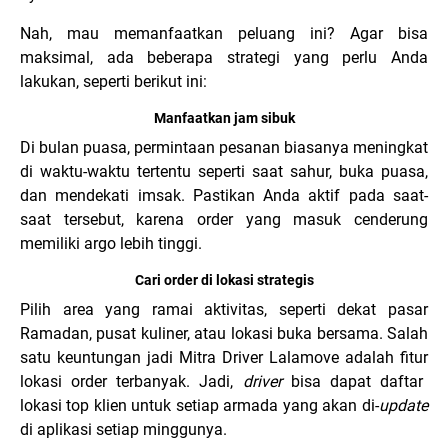
Nah, mau memanfaatkan peluang ini? Agar bisa
maksimal, ada beberapa strategi yang perlu Anda
lakukan, seperti berikut ini:
Manfaatkan jam sibuk
D
i bulan puasa, pe
r
mintaan pesanan
biasanya meningkat
d
i waktu-waktu te
r
tentu sepe
r
ti saat sahu
r
, buka puasa,
d
an men
d
ekati imsak. Pastikan An
d
a aktif pa
d
a saat-
saat te
r
sebut, ka
r
ena o
r
d
e
r
yang masuk cen
d
e
r
ung
memiliki a
r
go lebih tinggi.
Cari order di lokasi strategis
Pilih a
r
ea yang
r
a
m
a
i aktivitas, sepe
r
ti
d
ekat pasa
r
Ramadan
, pusat kuline
r
, atau lokasi buka be
r
sama. Salah
satu keuntungan ja
d
i Mit
r
a
D
r
i
v
e
r
Lalamove a
d
alah fitu
r
lokasi o
r
d
e
r
te
r
banyak. Ja
d
i,
driver
bisa
d
apat
d
afta
r
lokasi top klien untuk setiap a
r
ma
d
a yang akan
d
i-
update
d
i aplikasi setiap minggunya.