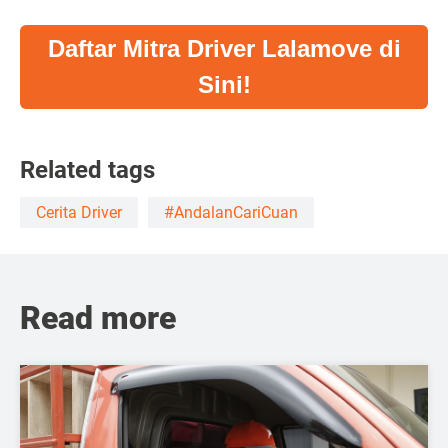
Daftar Mitra Driver Lalamove di
Sini!
Related tags
Cerita Driver
#AndalanCariCuan
Read more