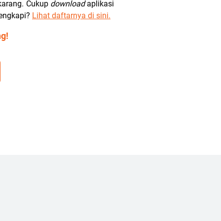
ekarang. Cukup
download
aplikasi
engkapi?
Lihat daftarnya di sini
.
g!