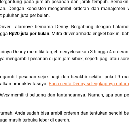
tergantung pada jumlah pesanan dan jarak tempuh. Semakin
an. Dengan konsisten mengambil orderan dan manajemen wa
 puluhan juta per bulan.
a Driver Lalamove bernama Denny. Bergabung dengan
Lalamov
ingga
Rp20 juta per bulan
. Mitra driver armada engkel bak ini 
harinya Denny memiliki target menyelesaikan 3 hingga 4 ordera
ya mengambil pesanan di jam-jam sibuk, seperti pagi atau sore
engambil pesanan sejak pagi dan berakhir sekitar pukul 9
lkan produktivitasnya.
Baca cerita Denny selengkapnya dalam a
driver
memiliki peluang dan tantangannya. Namun, apa pun pek
rumah, Anda sudah bisa ambil orderan dan tentukan sendiri b
uga masih terbuka lebar di daerah.