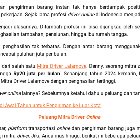
n pengiriman barang instan tak hanya berdampak positi
ekerjaan. Sejak lama profesi
driver
online
di Indonesia menjad
njadi alasannya. Ditambah profesi ini bisa dijangkau oleh 
nghasilan tambahan, pensiunan, hingga ibu rumah tangga.
n penghasilan tak terbatas. Dengan antar barang menggunak
ncapai puluhan juta per bulan.
a dari salah satu
Mitra Driver Lalamove
. Denny, seorang mitra
d
hingga
Rp20 juta per bulan
. Sepanjang tahun 2024 kemarin, 
Mitra Driver Lalamove dengan penghasilan tertinggi.
ver
online
lainnya? Sebelumnya ketahui dahulu peluang dan t
 di Awal Tahun untuk Pengiriman ke Luar Kota'
Peluang Mitra Driver
Online
sar,
platform
transportasi
online
dan pengiriman barang juga me
i mitra
driver.
Jika Anda masih ragu, berikut ini beberapa pelu