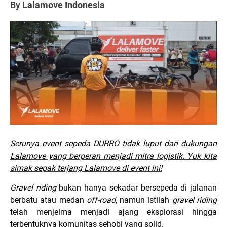
By
Lalamove Indonesia
Serunya event sepeda DURRO tidak luput dari dukungan
Lalamove yang berperan menjadi mitra logistik. Yuk kita
simak sepak terjang Lalamove di event ini!
Gravel riding
bukan hanya sekadar bersepeda di jalanan
berbatu atau medan
off-road
, namun istilah
gravel riding
telah menjelma menjadi ajang eksplorasi hingga
terbentuknya komunitas sehobi yang solid.