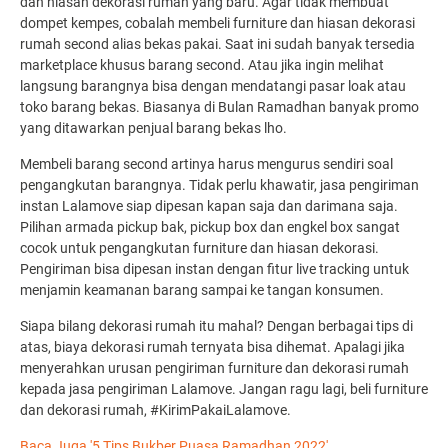
dan hiasan dekorasi rumah yang baru. Agar tidak membuat
dompet kempes, cobalah membeli furniture dan hiasan dekorasi
rumah second alias bekas pakai. Saat ini sudah banyak tersedia
marketplace khusus barang second. Atau jika ingin melihat
langsung barangnya bisa dengan mendatangi pasar loak atau
toko barang bekas. Biasanya di Bulan Ramadhan banyak promo
yang ditawarkan penjual barang bekas lho.
Membeli barang second artinya harus mengurus sendiri soal
pengangkutan barangnya. Tidak perlu khawatir, jasa pengiriman
instan Lalamove siap dipesan kapan saja dan darimana saja.
Pilihan armada pickup bak, pickup box dan engkel box sangat
cocok untuk pengangkutan furniture dan hiasan dekorasi.
Pengiriman bisa dipesan instan dengan fitur live tracking untuk
menjamin keamanan barang sampai ke tangan konsumen.
Siapa bilang dekorasi rumah itu mahal? Dengan berbagai tips di
atas, biaya dekorasi rumah ternyata bisa dihemat. Apalagi jika
menyerahkan urusan pengiriman furniture dan dekorasi rumah
kepada jasa pengiriman Lalamove. Jangan ragu lagi, beli furniture
dan dekorasi rumah, #KirimPakaiLalamove.
Baca Juga '5 Tips Bukber Puasa Ramadhan 2022'