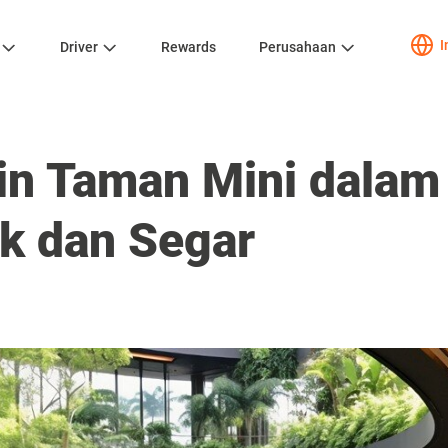
I
Driver
Rewards
Perusahaan
ain Taman Mini dala
ik dan Segar