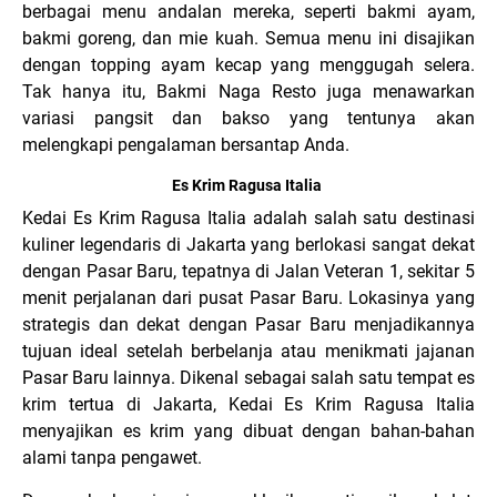
berbagai menu andalan mereka, seperti bakmi ayam,
bakmi goreng, dan mie kuah. Semua menu ini disajikan
dengan topping ayam kecap yang menggugah selera.
Tak hanya itu, Bakmi Naga Resto juga menawarkan
variasi pangsit dan bakso yang tentunya akan
melengkapi pengalaman bersantap Anda.
Es Krim Ragusa Italia
Kedai Es Krim Ragusa Italia adalah salah satu destinasi
kuliner legendaris di Jakarta yang berlokasi sangat dekat
dengan Pasar Baru, tepatnya di Jalan Veteran 1, sekitar 5
menit perjalanan dari pusat Pasar Baru. Lokasinya yang
strategis dan dekat dengan Pasar Baru menjadikannya
tujuan ideal setelah berbelanja atau menikmati jajanan
Pasar Baru lainnya. Dikenal sebagai salah satu tempat es
krim tertua di Jakarta, Kedai Es Krim Ragusa Italia
menyajikan es krim yang dibuat dengan bahan-bahan
alami tanpa pengawet.