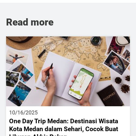
Read more
10/16/2025
One Day Trip Medan: Destinasi Wisata
Kota Medan dalam Sehari, Cocok Buat