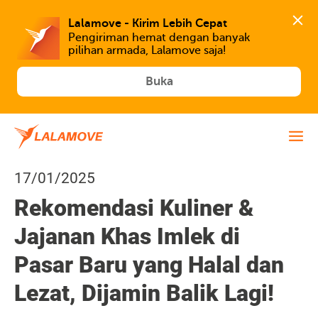
Lalamove - Kirim Lebih Cepat
Pengiriman hemat dengan banyak 
Buka
17/01/2025
Rekomendasi Kuliner &
Jajanan Khas Imlek di
Pasar Baru yang Halal dan
Lezat, Dijamin Balik Lagi!