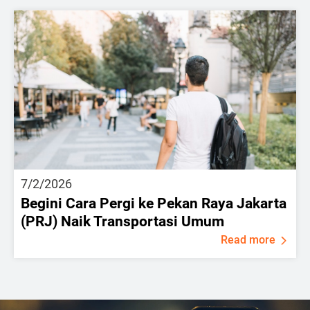
7/2/2026
Begini Cara Pergi ke Pekan Raya Jakarta
(PRJ) Naik Transportasi Umum
Read more