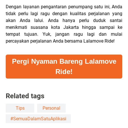
Dengan layanan pengantaran penumpang satu ini, Anda
tidak perlu lagi ragu dengan kualitas perjalanan yang
akan Anda lalui. Anda hanya perlu duduk santai
menikmati suasana kota Jakarta hingga sampai ke
tempat tujuan.
Yuk, jangan ragu lagi dan mulai
percayakan perjalanan Anda bersama Lalamove Ride!
Pergi Nyaman Bareng Lalamove
Ride!
Related tags
Tips
Personal
#SemuaDalamSatuAplikasi