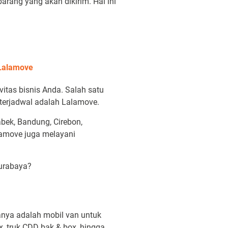
rang yang akan dikirim. Hal ini
.
Lalamove
itas bisnis Anda. Salah satu
terjadwal adalah Lalamove.
bek, Bandung, Cirebon,
lamove juga melayani
Surabaya?
anya adalah mobil van untuk
x, truk CDD bak & box, hingga