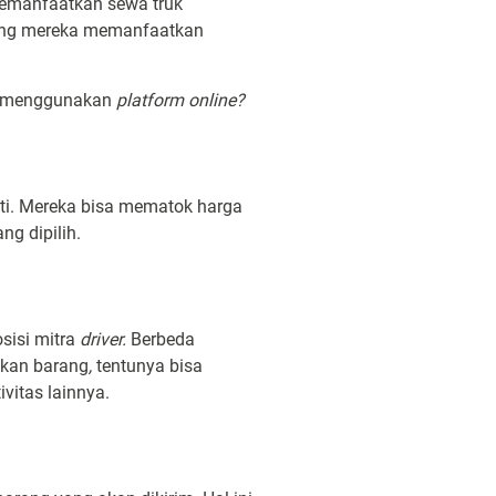
emanfaatkan sewa truk
arang mereka memanfaatkan
au menggunakan
platform online?
sti. Mereka bisa mematok harga
ng dipilih.
isi mitra
driver.
Berbeda
mkan barang
,
tentunya bisa
vitas lainnya.