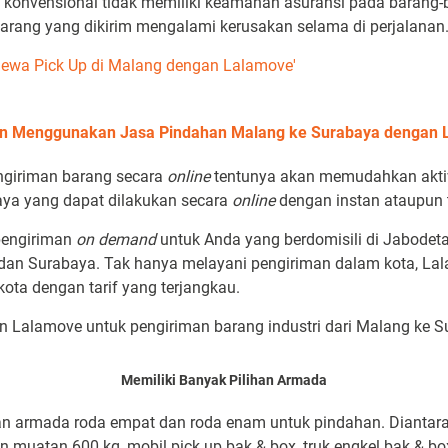
konvensional tidak memiliki keamanan asuransi pada barang-ba
barang yang dikirim mengalami kerusakan selama di perjalanan
 Sewa Pick Up di Malang dengan Lalamove'
an Menggunakan Jasa Pindahan Malang ke Surabaya dengan 
ngiriman barang secara
online
tentunya akan memudahkan aktiv
aya yang dapat dilakukan secara
online
dengan instan ataupun 
pengiriman
on demand
untuk Anda yang berdomisili di Jabodeta
dan Surabaya. Tak hanya melayani pengiriman dalam kota, La
ota dengan tarif yang terjangkau.
an Lalamove untuk pengiriman barang industri dari Malang ke 
Memiliki Banyak Pilihan Armada
an armada roda empat dan roda enam untuk pindahan. Diantar
n muatan 600 kg, mobil pick up bak & box, truk engkel bak & bo