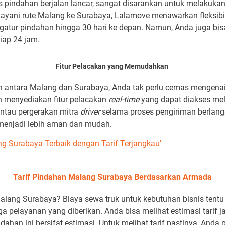
pindahan berjalan lancar, sangat disarankan untuk melakukan 
ayani rute Malang ke Surabaya, Lalamove menawarkan fleksibi
tur pindahan hingga 30 hari ke depan. Namun, Anda juga bi
iap 24 jam.
Fitur Pelacakan yang Memudahkan
h antara Malang dan Surabaya, Anda tak perlu cemas mengenai
h menyediakan fitur pelacakan
real-time
yang dapat diakses melal
au pergerakan mitra
driver
selama proses pengiriman berlang
enjadi lebih aman dan mudah.
ng Surabaya Terbaik dengan Tarif Terjangkau'
Tarif Pindahan Malang Surabaya Berdasarkan Armada
Malang Surabaya? Biaya sewa truk untuk kebutuhan bisnis tent
ga pelayanan yang diberikan. Anda bisa melihat estimasi tarif
ndahan ini bersifat estimasi. Untuk melihat tarif pastinya, Anda