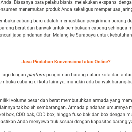
s Anda. Biasanya para pelaku bisnis melakukan ekspansi den
sumen menemukan produk Anda sekaligus memperluas jaringa
membuka cabang baru adalah memastikan pengiriman barang 
barang berat dan banyak untuk pembukaan cabang sehingga 
ncari jasa pindahan dari Malang ke Surabaya untuk kebutuha
Jasa Pindahan Konvensional atau Online?
g lagi dengan
platform
pengiriman barang dalam kota dan ant
mbuka cabang di kota lainnya, mungkin ada banyak barang-bar
iliki volume besar dan berat membutuhkan armada yang memili
a lainnya tak boleh sembarangan. Armada pindahan umumnya m
ngkel box, CDD bak, CDD box, hingga fuso bak dan box dengan m
pastikan Anda menyewa truk sesuai dengan kapasitas barang ya