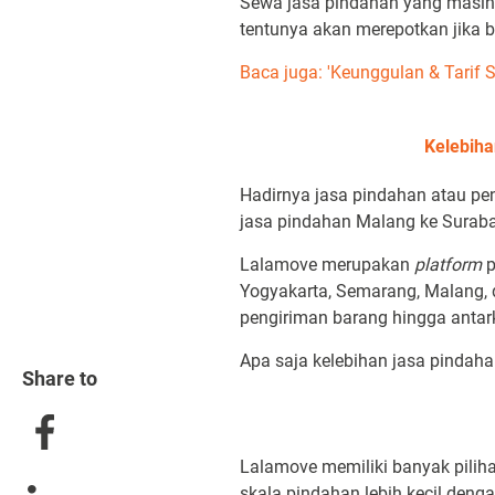
Sewa jasa pindahan yang masih 
tentunya akan merepotkan jika 
Baca juga: 'Keunggulan & Tarif
Kelebih
Hadirnya jasa pindahan atau pe
jasa pindahan Malang ke Surab
Lalamove merupakan
platform
Yogyakarta, Semarang, Malang, 
pengiriman barang hingga antark
Apa saja kelebihan jasa pindah
Share to
Lalamove memiliki banyak pilih
skala pindahan lebih kecil denga