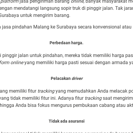
a
platform
jasa pengiriman barang
online,
banyak masyarakat m
engan mendatangi langsung sopir truk di pinggir jalan. Tak j
 Surabaya untuk mengirim barang.
a jasa pindahan Malang ke Surabaya secara konvensional at
Perbedaan harga.
 pinggir jalan untuk pindahan, mereka tidak memiliki harga pa
form online
yang memiliki harga pasti sesuai dengan armada ya
Pelacakan
driver
ng memiliki fitur
tracking
yang memudahkan Anda melacak pos
ng tidak memiliki fitur ini. Adanya fitur
tracking
saat mengiri
hingga Anda bisa fokus mengurus pembukaan cabang atau akti
Tidak ada asuransi