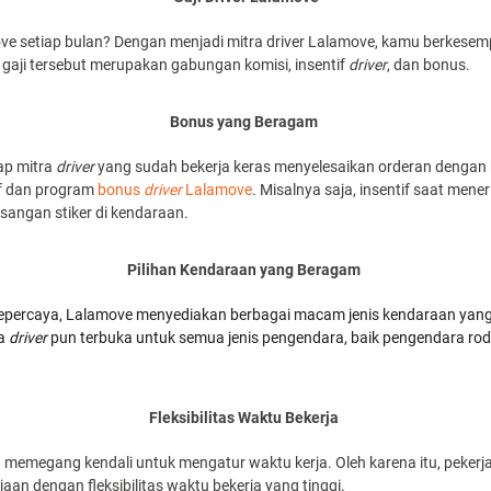
e setiap bulan? Dengan menjadi mitra driver Lalamove, kamu berkese
u gaji tersebut merupakan gabungan komisi, insentif
driver
, dan bonus.
Bonus yang Beragam
ap mitra
driver
yang sudah bekerja keras menyelesaikan orderan dengan 
f dan program
bonus
driver
Lalamove
. Misalnya saja, insentif saat men
sangan stiker di kendaraan.
Pilihan Kendaraan yang Beragam
si tepercaya, Lalamove menyediakan berbagai macam jenis kendaraan yang
ra
driver
pun terbuka untuk semua jenis pengendara, baik pengendara roda
Fleksibilitas Waktu Bekerja
memegang kendali untuk mengatur waktu kerja. Oleh karena itu, pekerj
an dengan fleksibilitas waktu bekerja yang tinggi.