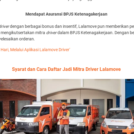
Mendapat Asuransi BPJS Ketenagakerjaan
driver
dengan berbagai bonus dan insentif, Lalamove pun memberikan pe
 mengikutsertakan mitra
driver
dalam BPJS Ketenagakerjaan. Dengan beg
elesaikan orderan.
Hari, Melalui Aplikasi Lalamove Driver'
Syarat dan Cara Daftar Jadi Mitra Driver Lalamove