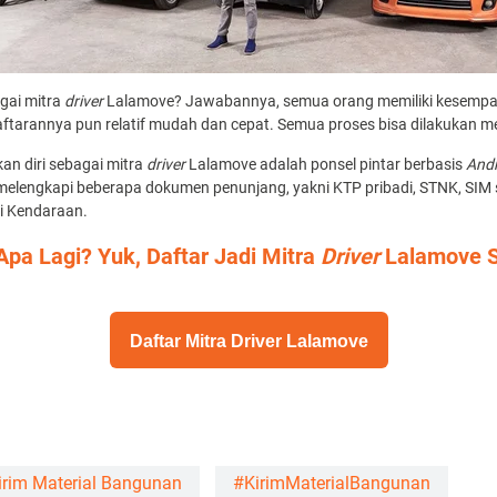
gai mitra
driver
Lalamove? Jawabannya, semua orang memiliki kesempa
tarannya pun relatif mudah dan cepat. Semua proses bisa dilakukan mel
n diri sebagai mitra
driver
Lalamove adalah ponsel pintar berbasis
And
u melengkapi beberapa dokumen penunjang, yakni KTP pribadi, STNK, SIM 
si Kendaraan.
Apa Lagi? Yuk,
Daftar Jadi Mitra
Driver
Lalamove 
Daftar Mitra Driver Lalamove
irim Material Bangunan
#KirimMaterialBangunan