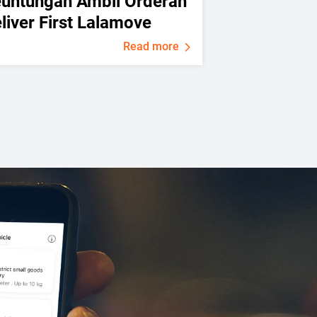
untungan Ambil Orderan
liver First Lalamove
Read more