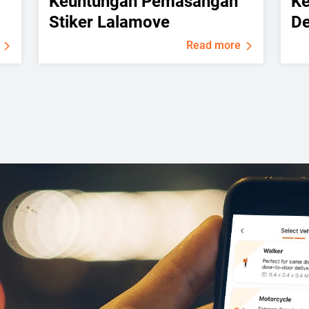
Keuntungan Pemasangan
Ke
Stiker Lalamove
De
Read more