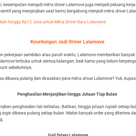
an, kesempatan menjadi mitra driver Lalamove juga menjadi peluang kerj
nsentif yang menjanjikan saat kamu bergabung menjadi mitra
driver
Lala
diah hingga Rp12 Juta untuk Mitra Driver Baru Lalamove'
Keuntungan Jadi Driver Lalamove
un pekerjaan sambilan atau paruh waktu, Lalamove memberikan banyak
lamove terbuka untuk semua kalangan, baik kamu yang belum berpenga
kurir sebelumnya.
isa dibawa pulang dan dirasakan para mitra
driver
Lalamove? Yuk, kupas 
Penghasilan Menjanjikan hingga Jutaan Tiap Bulan
njikan penghasilan tak terbatas. Bahkan, hingga jutaan rupiah setiap bu
ingin dibawa pulang setiap bulan. Makin banyak order yang diterima da
g.
Gaji Driver Lalamove