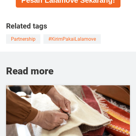
Pesan Lalamove Sekarang!
Related tags
Partnership
#KirimPakaiLalamove
Read more