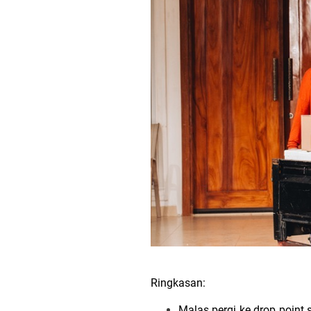
Ringkasan:
Malas pergi ke drop point s