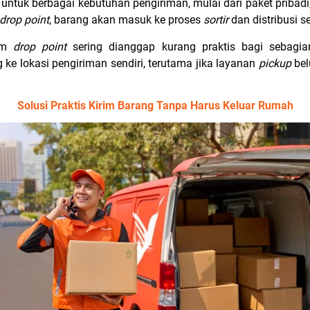
tuk berbagai kebutuhan pengiriman, mulai dari paket pribadi
drop point
, barang akan masuk ke proses
sortir
dan distribusi s
tem
drop point
sering dianggap kurang praktis bagi sebagia
ke lokasi pengiriman sendiri, terutama jika layanan
pickup
bel
Solusi Praktis Kirim Barang Tanpa Harus Keluar Rumah