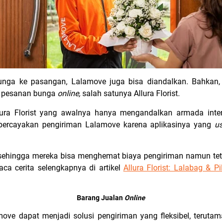
nga ke pasangan, Lalamove juga bisa diandalkan. Bahkan, 
n pesanan bunga
online,
salah satunya Allura Florist.
lura Florist yang awalnya hanya mengandalkan armada inte
percayakan pengiriman Lalamove karena aplikasinya yang
us
f sehingga mereka bisa menghemat biaya pengiriman namun tet
ca cerita selengkapnya di artikel
Allura Florist: Lalabag & 
Barang Jualan
Online
move dapat menjadi solusi pengiriman yang fleksibel, teruta