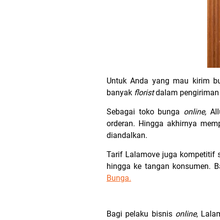
Untuk Anda yang mau kirim bu
banyak
florist
dalam pengirima
Sebagai toko bunga
online,
Al
orderan. Hingga akhirnya mem
diandalkan.
Tarif Lalamove juga kompetiti
hingga ke tangan konsumen. Ba
Bunga.
Bagi pelaku bisnis
online
, Lala