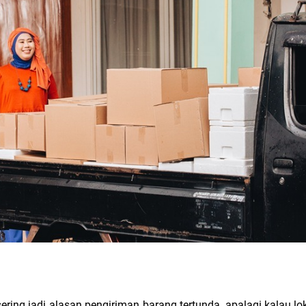
ering jadi alasan pengiriman barang tertunda, apalagi kalau lok