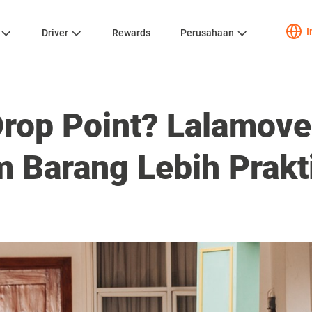
I
Driver
Rewards
Perusahaan
Drop Point? Lalamove
m Barang Lebih Prakt