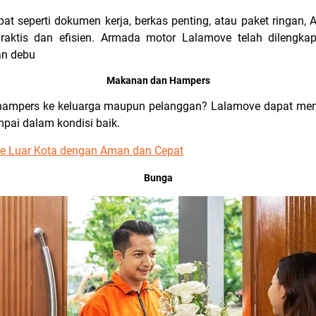
at seperti dokumen kerja, berkas penting, atau paket ringa
raktis dan efisien. Armada motor Lalamove telah dilengka
an debu
Makanan dan Hampers
u hampers ke keluarga maupun pelanggan? Lalamove dapat me
pai dalam kondisi baik.
ke Luar Kota dengan Aman dan Cepat
Bunga