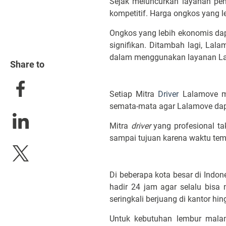
Sejak meluncurkan layanan pen
kompetitif. Harga ongkos yang 
Ongkos yang lebih ekonomis da
signifikan. Ditambah lagi, Lal
dalam menggunakan layanan L
Share to
Setiap Mitra
Driver
Lalamove me
semata-mata agar Lalamove dap
Mitra
driver
yang profesional ta
sampai tujuan karena waktu tempu
Di beberapa kota besar di Indon
hadir 24 jam agar selalu bisa
seringkali berjuang di kantor hi
Untuk kebutuhan lembur malam