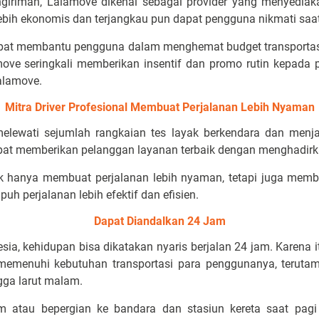
giriman, Lalamove dikenal sebagai provider yang menyedia
lebih ekonomis dan terjangkau pun dapat pengguna nikmati sa
pat membantu pengguna dalam menghemat budget transportasi
amove seringkali memberikan insentif dan promo rutin kepada
alamove.
Mitra Driver Profesional Membuat Perjalanan Lebih Nyaman
lewati sejumlah rangkaian tes layak berkendara dan menja
at memberikan pelanggan layanan terbaik dengan menghadir
k hanya membuat perjalanan lebih nyaman, tetapi juga memb
h perjalanan lebih efektif dan efisien.
Dapat Diandalkan 24 Jam
esia, kehidupan bisa dikatakan nyaris berjalan 24 jam. Karena 
 memenuhi kebutuhan transportasi para penggunanya, teruta
ngga larut malam.
 atau bepergian ke bandara dan stasiun kereta saat pagi