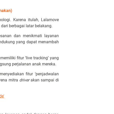
nakan)
logi. Karena itulah, Lalamove
ari berbagai latar belakang.
sanan dan menikmati layanan
 pendukung yang dapat menambah
iliki fitur ‘live tracking’ yang
sung perjalanan anak mereka.
enyediakan fitur ‘penjadwalan
arena mitra
driver
akan sampai di
de'