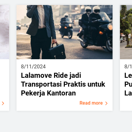
8/11/2024
8/
Lalamove Ride jadi
Le
Transportasi Praktis untuk
Pu
Pekerja Kantoran
La
Read more