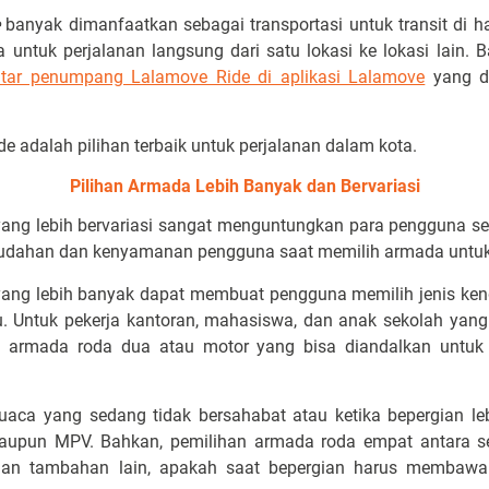
banyak dimanfaatkan sebagai transportasi untuk transit di ha
a untuk perjalanan langsung dari satu lokasi ke lokasi lain. 
tar penumpang Lalamove Ride di aplikasi Lalamove
yang d
e adalah pilihan terbaik untuk perjalanan dalam kota.
Pilihan Armada Lebih Banyak dan Bervariasi
ang lebih bervariasi sangat menguntungkan para pengguna ses
udahan dan kenyamanan pengguna saat memilih armada untuk
yang lebih banyak dapat membuat pengguna memilih jenis ken
tu. Untuk pekerja kantoran, mahasiswa, dan anak sekolah yang
i armada roda dua atau motor yang bisa diandalkan untuk m
uaca yang sedang tidak bersahabat atau ketika bepergian leb
taupun MPV. Bahkan, pemilihan armada roda empat antara se
han tambahan lain, apakah saat bepergian harus membaw