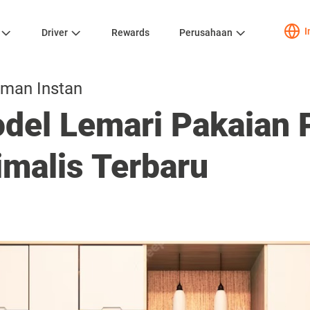
I
Driver
Rewards
Perusahaan
iman Instan
el Lemari Pakaian P
imalis Terbaru