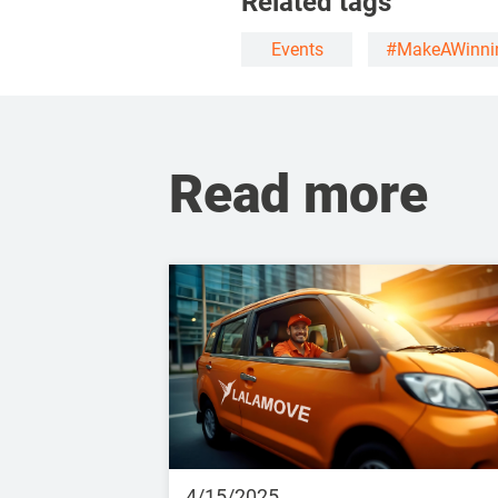
Related tags
Events
#MakeAWinni
Read more
4/15/2025