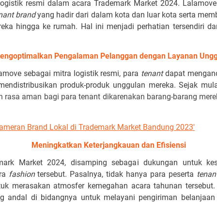
 logistik resmi dalam acara Trademark Market 2024. Lalamov
nant brand
yang hadir dari dalam kota dan luar kota serta me
ka hingga ke rumah. Hal ini menjadi perhatian tersendiri da
engoptimalkan Pengalaman Pelanggan dengan Layanan Ungg
ove sebagai mitra logistik resmi, para
tenant
dapat mengand
mendistribusikan produk-produk unggulan mereka. Sejak mulai
 rasa aman bagi para tenant dikarenakan barang-barang mere
Pameran Brand Lokal di Trademark Market Bandung 2023'
Meningkatkan Keterjangkauan dan Efisiensi
mark Market 2024, disamping sebagai dukungan untuk kesu
ara
fashion
tersebut. Pasalnya, tidak hanya para peserta
tenan
tuk merasakan atmosfer kemegahan acara tahunan tersebut. 
g andal di bidangnya untuk melayani pengiriman belanjaa