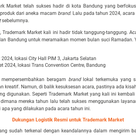
ark Market telah sukses hadir di kota Bandung yang berfok
 produk dari aneka macam
brand
. Lalu pada tahun 2024, acara
t
sebelumnya.
,
Trademark Market kali ini hadir tidak tanggung-tanggung. Ac
ta dan Bandung untuk meramaikan momen bulan suci Ramadan. 
 2024, lokasi City Hall PIM 3, Jakarta Selatan
et 2024, lokasi Trans Convention Centre, Bandung
lu mempersembahkan beragam
brand
lokal terkemuka yang 
n kreatif. Namun, di balik kesuksesan acara, pastinya ada kisa
yang digunakan. Seperti Trademark Market yang kali ini kembal
, dimana mereka tahun lalu telah sukses menggunakan layanan
i apa yang dilakukan pada acara tahun ini.
Dukungan Logistik Resmi untuk Trademark Market
yang sudah terkenal dengan keandalannya dalam mengirim bar