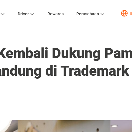
I
Driver
Rewards
Perusahaan
Kembali Dukung Pam
andung di Trademark