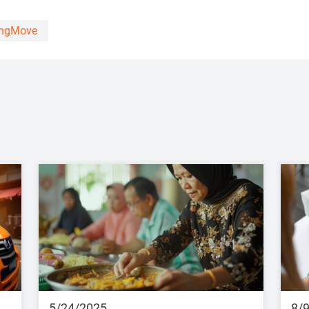
ngMove
5/24/2025
8/