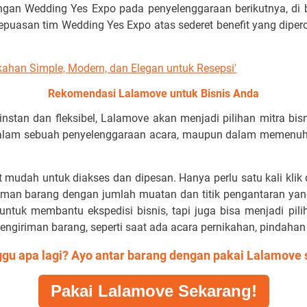
ngan Wedding Yes Expo pada penyelenggaraan berikutnya, di 
kepuasan tim Wedding Yes Expo atas sederet benefit yang dipe
ikahan Simple, Modern, dan Elegan untuk Resepsi'
Rekomendasi Lalamove untuk Bisnis Anda
nstan dan fleksibel, Lalamove akan menjadi pilihan mitra b
dalam sebuah penyelenggaraan acara, maupun dalam memenuhi k
t mudah untuk diakses dan dipesan. Hanya perlu satu kali klik
man barang dengan jumlah muatan dan titik pengantaran yang
untuk membantu ekspedisi bisnis, tapi juga bisa menjadi pi
ngiriman barang, seperti saat ada acara pernikahan, pindahan 
ggu apa lagi? Ayo antar barang dengan pakai Lalamove
Pakai Lalamove Sekarang!