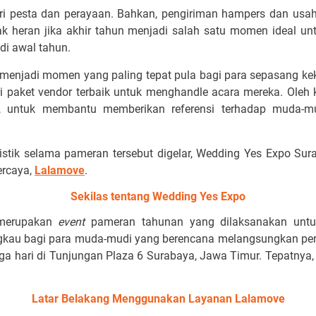
dari pesta dan perayaan. Bahkan, pengiriman hampers dan usa
ak heran jika akhir tahun menjadi salah satu momen ideal un
di awal tahun.
n menjadi momen yang paling tepat pula bagi para sepasang k
i paket vendor terbaik untuk menghandle
acara mereka. Oleh 
n, untuk membantu memberikan referensi terhadap muda-m
stik selama pameran tersebut digelar, Wedding Yes Expo Su
ercaya,
Lalamove
.
Sekilas tentang Wedding Yes Expo
 merupakan
event
pameran tahunan yang dilaksanakan untu
ngkau bagi para muda-mudi yang berencana melangsungkan pern
iga hari di Tunjungan Plaza 6 Surabaya, Jawa Timur. Tepatnya
Latar Belakang Menggunakan Layanan Lalamove