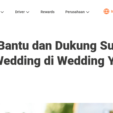
I
Driver
Rewards
Perusahaan
Bantu dan Dukung S
edding di Wedding 