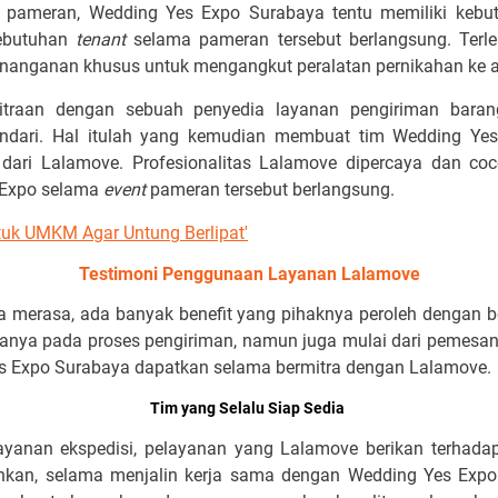
s pameran, Wedding Yes Expo Surabaya tentu memiliki kebutu
ebutuhan
tenant
selama pameran tersebut berlangsung. Terle
nganan khusus untuk mengangkut peralatan pernikahan ke a
mitraan dengan sebuah penyedia layanan pengiriman baran
indari. Hal itulah yang kemudian membuat tim Wedding Ye
dari Lalamove. Profesionalitas Lalamove dipercaya dan 
s Expo selama
event
pameran tersebut berlangsung.
ntuk UMKM Agar Untung Berlipat'
Testimoni Penggunaan Layanan Lalamove
 merasa, ada banyak benefit yang pihaknya peroleh dengan 
hanya pada proses pengiriman, namun juga mulai dari pemesana
es Expo Surabaya dapatkan selama bermitra dengan Lalamove.
Tim yang Selalu Siap Sedia
ayanan ekspedisi, pelayanan yang Lalamove berikan terhadap 
hkan, selama menjalin kerja sama dengan Wedding Yes Expo