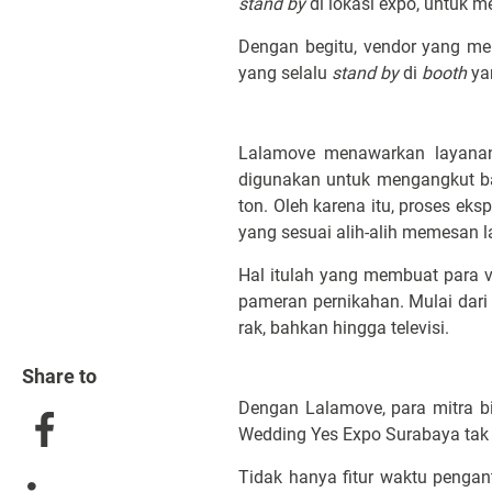
stand by
di lokasi expo, untuk
Dengan begitu, vendor yang me
yang selalu
stand by
di
booth
ya
Lalamove menawarkan layanan
digunakan untuk mengangkut ba
ton. Oleh karena itu, proses ek
yang sesuai alih-alih memesan la
Hal itulah yang membuat para 
pameran pernikahan. Mulai dari y
rak, bahkan hingga televisi.
Share to
Dengan Lalamove, para mitra b
Wedding Yes Expo Surabaya ta
Tidak hanya fitur waktu penga