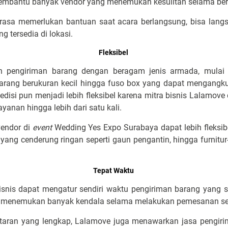
 membantu banyak vendor yang menemukan kesulitan selama be
rasa memerlukan bantuan saat acara berlangsung, bisa lan
ng tersedia di lokasi.
Fleksibel
 pengiriman barang dengan beragam jenis armada, mulai 
rang berukuran kecil hingga fuso box yang dapat mengangku
spedisi pun menjadi lebih fleksibel karena mitra bisnis Lalamo
yanan hingga lebih dari satu kali.
vendor di
event
Wedding Yes Expo Surabaya dapat lebih fleksi
ang cenderung ringan seperti gaun pengantin, hingga furnitur-fu
Tepat Waktu
isnis dapat mengatur sendiri waktu pengiriman barang yang s
k menemukan banyak kendala selama melakukan pemesanan se
ntaran yang lengkap, Lalamove juga menawarkan jasa pengiri