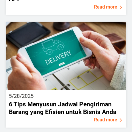
Read more
5/28/2025
6 Tips Menyusun Jadwal Pengiriman
Barang yang Efisien untuk Bisnis Anda
Read more