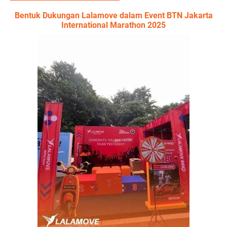
Bentuk Dukungan Lalamove dalam Event BTN Jakarta
International Marathon 2025