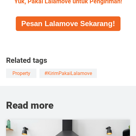
Yuk, Pakai Lalamove untuk Pengiriman!
Pesan Lalamove Sekarang!
Related tags
Property
#KirimPakaiLalamove
Read more