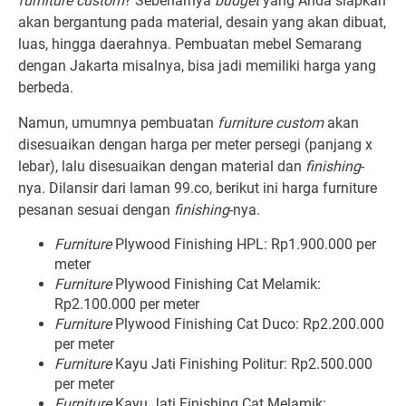
furniture custom
? Sebenarnya
budget
yang Anda siapkan
akan bergantung pada material, desain yang akan dibuat,
luas, hingga daerahnya. Pembuatan mebel Semarang
dengan Jakarta misalnya, bisa jadi memiliki harga yang
berbeda.
Namun, umumnya pembuatan
furniture custom
akan
disesuaikan dengan harga per meter persegi (panjang x
lebar), lalu disesuaikan dengan material dan
finishing
-
nya
.
Dilansir dari laman
99.co
, berikut ini harga furniture
pesanan sesuai dengan
finishing
-nya.
Furniture
Plywood Finishing HPL: Rp1.900.000 per
meter
Furniture
Plywood Finishing Cat Melamik:
Rp2.100.000 per meter
Furniture
Plywood Finishing Cat Duco: Rp2.200.000
per meter
Furniture
Kayu Jati Finishing Politur: Rp2.500.000
per meter
Furniture
Kayu Jati Finishing Cat Melamik: