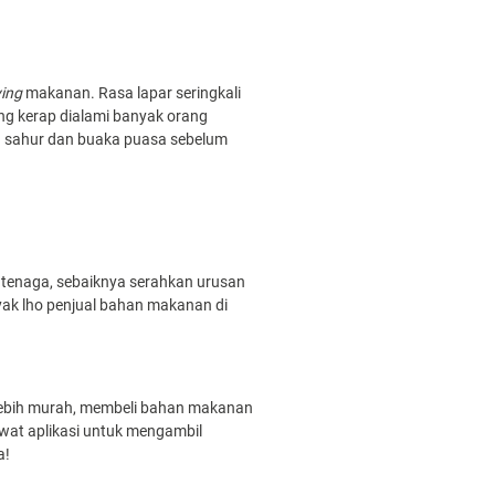
ying
makanan. Rasa lapar seringkali
ng kerap dialami banyak orang
u sahur dan buaka puasa sebelum
 tenaga, sebaiknya serahkan urusan
yak lho penjual bahan makanan di
n lebih murah, membeli bahan makanan
ewat aplikasi untuk mengambil
a!