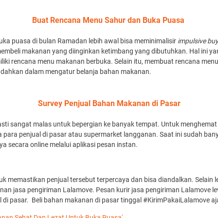
Buat Rencana Menu Sahur dan Buka Puasa
a puasa di bulan Ramadan lebih awal bisa meminimalisir
impulsive bu
mbeli makanan yang diinginkan ketimbang yang dibutuhkan. Hal ini ya
miliki rencana menu makanan berbuka. Selain itu, membuat rencana men
udahkan dalam mengatur belanja bahan makanan.
Survey Penjual Bahan Makanan di Pasar
asti sangat malas untuk bepergian ke banyak tempat. Untuk menghemat
para penjual di pasar atau supermarket langganan. Saat ini sudah ban
secara online melalui aplikasi pesan instan.
tuk memastikan penjual tersebut terpercaya dan bisa diandalkan. Selai
ayanan jasa pengiriman Lalamove. Pesan kurir jasa pengiriman Lalamove l
di pasar. Beli bahan makanan di pasar tinggal #KirimPakaiLalamove aj
anan Sehat Dan Lezat Untuk Buka Puasa'