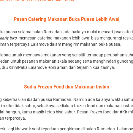
Pesan Catering Makanan Buka Puasa Lebih Awal
ka puasa selama bulan Ramadan, ada baiknya mulai mencari jasa cater
early bird
, memesan catering makanan lebih awal bisa mengurangi resik
riman terpercaya Lalamove dalam mengirim makanan buka puasa.
labag untuk membawa makanan yang sensitif terhadap perubahan suhu l
edan untuk pesanan makanan skala sedang serta menghindari guncang
 di #KirimPakaiLalamove lebih aman dan terjamin kualitasnya.
Sedia Frozen Food dan Makanan Instan
ng keberhasilan ibadah puasa Ramadan. Namun ada kalanya waktu sahur 
i resiko tidak sahur, sebaiknya sediakan frozen food dan makanan ins
 telat bangun, kamu masih tetap bisa sahur. Pesan frozen food dan#Kiri
an terpercaya.
k perlu lagi khawatir soal keperluan pengiriman di bulan Ramadan. Lalamo