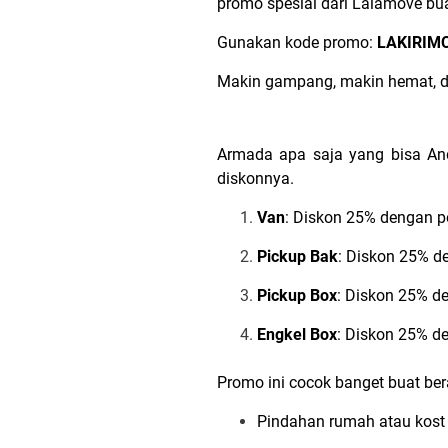
promo spesial dari Lalamove bu
Gunakan kode promo:
LAKIRIM
Makin gampang, makin hemat, da
Armada apa saja yang bisa A
diskonnya.
Van
: Diskon 25% dengan 
Pickup Bak
: Diskon 25% 
Pickup Box
: Diskon 25% d
Engkel Box
: Diskon 25% d
Promo ini cocok banget buat be
Pindahan rumah atau kost