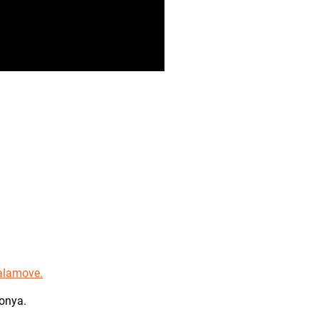
alamove.
onya.