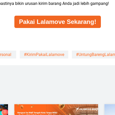
astinya bikin urusan kirim barang Anda jadi lebih gampang!
Pakai Lalamove Sekarang!
rsonal
#KirimPakaiLalamove
#UntungBarengLala