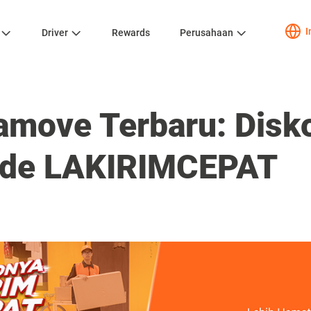
I
Driver
Rewards
Perusahaan
amove Terbaru: Disk
ode LAKIRIMCEPAT