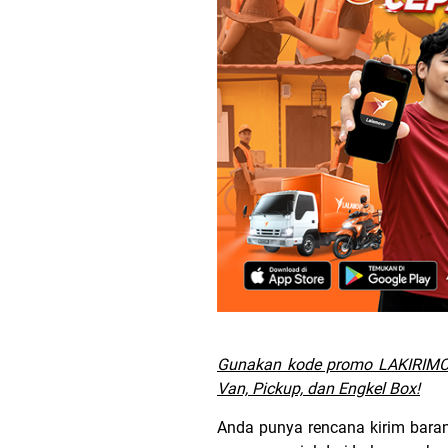
Gunakan kode promo LAKIRIMCE
Van, Pickup, dan Engkel Box!
Anda punya rencana kirim bara