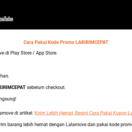
Cara Pakai Kode Promo LAKIRIMCEPAT
 di Play Store / App Store.
uhan.
KIRIMCEPAT
sebelum checkout.
angsung!
move di artikel:
Kirim Lebih Hemat, Begini Cara Pakai Kupon L
rim barang lebih hemat dengan Lalamove dan pakai kode prom